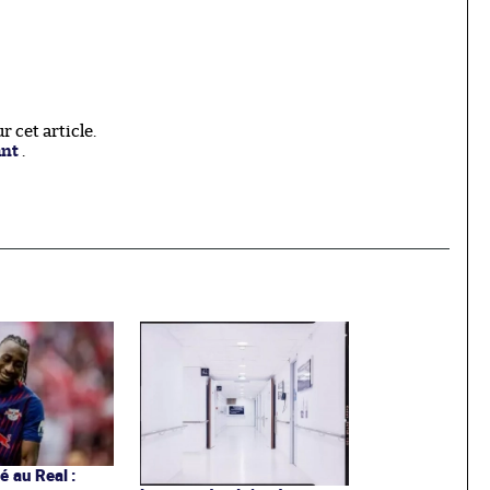
 cet article.
ant
.
 au Real :