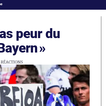
ne
as peur du
 Bayern
»
4
RÉACTIONS