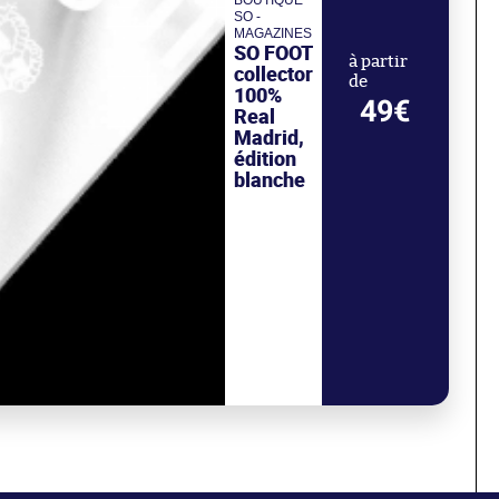
BOUTIQUE
SO -
MAGAZINES
SO FOOT
à partir
collector
de
100%
49€
Real
Madrid,
édition
blanche