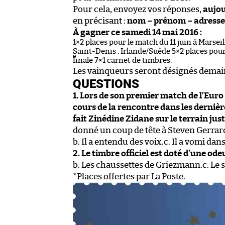
Pour cela, envoyez vos réponses,
aujou
en précisant :
nom – prénom – adresse 
À gagner ce samedi 14 mai 2016 :
1×2 places pour le match du 11 juin à Marseil
Saint-Denis : Irlande/Suède 5×2 places pour 
e
finale 7×1 carnet de timbres.
Les vainqueurs seront désignés demai
QUESTIONS
1. Lors de son premier match de l’Euro 
cours de la rencontre dans les dernièr
fait Zinédine Zidane sur le terrain jus
donné un coup de tête à Steven Gerrar
b. Il a entendu des voix.c. Il a vomi dan
2. Le timbre officiel est doté d’une ode
b. Les chaussettes de Griezmann.c. Le
*Places offertes par La Poste.