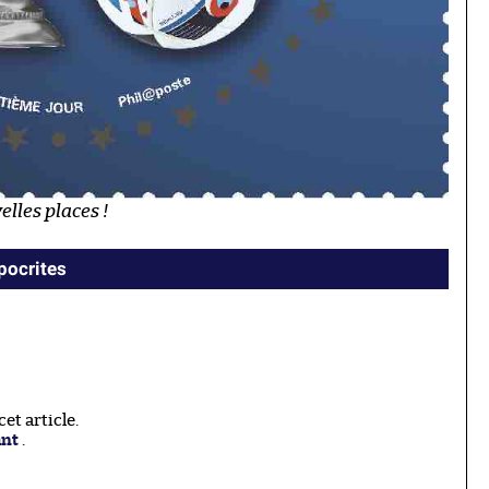
lles places !
ypocrites
t article.
ant
.