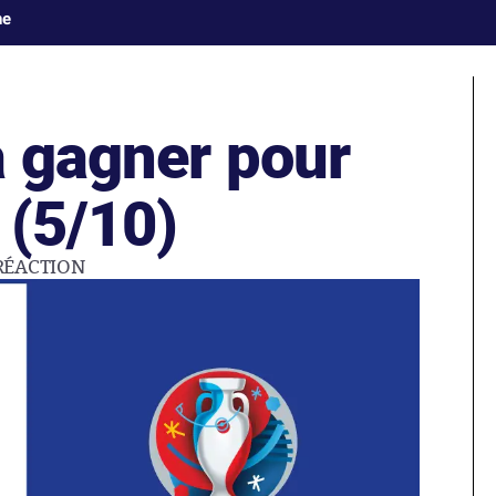
ne
à gagner pour
 (5/10)
RÉACTION