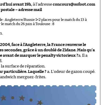
rd’hui avant 19h
, à l’adresse
concours@sofoot.com
postale – adresse mail
le : Angleterre/Russie 1×2 places pour le match du 13 à
le match du 26 juin à Toulouse : 8
n.
2004, face à l’Angleterre, la France renverse le
es secondes, grâce à un doublé de Zidane. Mais qu’a
te avant de marquer le penalty victorieux ?
a. Il a
d.
s la surface de réparation.
ur particulière. Laquelle ?
a. L’odeur de gazon coupé.
 sandwich merguez-frites.