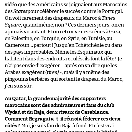
vidéo que des Américains se joignaient aux Marocains
des
States
pour célébrer le succès contre le Portugal.
On voit rarement des drapeaux du Maroc à
Times
Square
, quand même, non ? Ces derniers jours, on en
a jamais vu autant. Et on retrouve ces scènes à Gaza,
en Palestine, en Turquie, en Syrie, en Tunisie, au
Cameroun… partout ! Jusqu’en Tchétchénie ou dans
des pays improbables. Même les Esquimaux qui
habitent dans des endroits reculés, ils font la fête ! Je
n’ai pas envie d’exagérer – après on va dire que les
Arabes exagèrent
(rires)
-, mais il y a même des
pingouins berbères qui sortent le drapeau du Maroc,
j’en suis sûr.
Au Qatar, la grande majorité des supporters
marocains sont des admirateurs et fans du club
Wydad et du Raja, deux rivaux de Casablanca.
Comment Regragui a-t-il réussi à fédérer ces deux
côtés ?
Moi, je suis fan du Raja à fond. Et c’est vrai