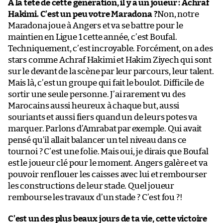
À la tête de cette génération, il y a un joueur : Achraf
Hakimi. C’est un peu votre Maradona ?
Non, notre
Maradona joue à Angers et va se battre pour le
maintien en Ligue 1 cette année, c’est Boufal.
Techniquement, c’est incroyable. Forcément, on a des
stars comme Achraf Hakimi et Hakim Ziyech qui sont
sur le devant de la scène par leur parcours, leur talent.
Mais là, c’est un groupe qui fait le boulot. Difficile de
sortir une seule personne. J’ai rarement vu des
Marocains aussi heureux à chaque but, aussi
souriants et aussi fiers quand un de leurs potes va
marquer. Parlons d’Amrabat par exemple. Qui avait
pensé qu’il allait balancer un tel niveau dans ce
tournoi ? C’est une folie. Mais oui, je dirais que Boufal
est le joueur clé pour le moment. Angers galère et va
pouvoir renflouer les caisses avec lui et rembourser
les constructions de leur stade. Quel joueur
rembourse les travaux d’un stade ? C’est fou ?!
C’est un des plus beaux jours de ta vie, cette victoire