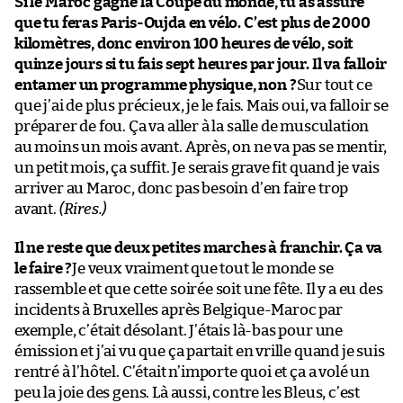
Si le Maroc gagne la Coupe du monde, tu as assuré
que tu feras Paris-Oujda en vélo. C’est plus de 2000
kilomètres, donc environ 100 heures de vélo, soit
quinze jours si tu fais sept heures par jour. Il va falloir
entamer un programme physique, non ?
Sur tout ce
que j’ai de plus précieux, je le fais. Mais oui, va falloir se
préparer de fou. Ça va aller à la salle de musculation
au moins un mois avant. Après, on ne va pas se mentir,
un petit mois, ça suffit. Je serais grave fit quand je vais
arriver au Maroc, donc pas besoin d’en faire trop
avant.
(Rires.)
Il ne reste que deux petites marches à franchir. Ça va
le faire ?
Je veux vraiment que tout le monde se
rassemble et que cette soirée soit une fête. Il y a eu des
incidents à Bruxelles après Belgique-Maroc par
exemple, c’était désolant. J’étais là-bas pour une
émission et j’ai vu que ça partait en vrille quand je suis
rentré à l’hôtel. C’était n’importe quoi et ça a volé un
peu la joie des gens. Là aussi, contre les Bleus, c’est