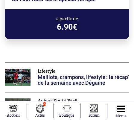
à partir de
6.90€
Lifestyle
Maillots, crampons, lifestyle : le récap’
de la semaine avec Dégaine
Aujourd'hui à 19:59
10
Une des révélations lensoises
prolonge jusqu'en 2030
Accueil
Actus
Boutique
Forum
Menu
Aujourd'hui à 19:37