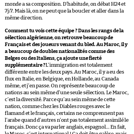
monde a sa composition. D’habitude, on débat H24 et
7j/7. Mais là, on ne peut que la boucler et aller dans la
même direction.
Comment tu vois cette équipe ? Dans les rangs de la
sélection algérienne, on retrouve beaucoup de
Français et des joueurs venant du bled. Au Maroc, il y
a beaucoup de doubles nationalités comme des
Belges ou des Italiens, ça ajoute une fierté
supplémentaire ?
L’immigration est totalement
différente entre les deux pays. Au Maroc, il y a eu des
flux en Italie, en Belgique, en Hollande, au Canada
même, et j’en passe. On représente beaucoup de
nations au sein même d’une seule sélection. Le Maroc,
c’est la diversité. Parce qu’au sein même de cette
nation, comme chez les Diables rouges avec le
flamand et le français, certains ne comprennent pas
l’arabe quand d’autres n’ont pas totalement assimilé le
français. Donc ça va parler anglais, espagnol… En fait,
le Maroc, c’est international ! Ça doit être galère, mais