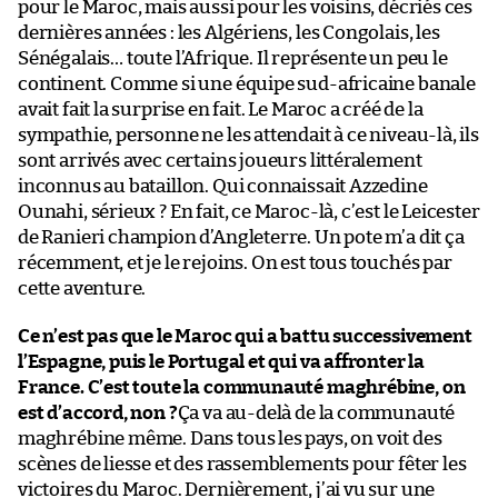
pour le Maroc, mais aussi pour les voisins, décriés ces
dernières années : les Algériens, les Congolais, les
Sénégalais… toute l’Afrique. Il représente un peu le
continent. Comme si une équipe sud-africaine banale
avait fait la surprise en fait. Le Maroc a créé de la
sympathie, personne ne les attendait à ce niveau-là, ils
sont arrivés avec certains joueurs littéralement
inconnus au bataillon. Qui connaissait Azzedine
Ounahi, sérieux ? En fait, ce Maroc-là, c’est le Leicester
de Ranieri champion d’Angleterre. Un pote m’a dit ça
récemment, et je le rejoins. On est tous touchés par
cette aventure.
Ce n’est pas que le Maroc qui a battu successivement
l’Espagne, puis le Portugal et qui va affronter la
France. C’est toute la communauté maghrébine, on
est d’accord, non ?
Ça va au-delà de la communauté
maghrébine même. Dans tous les pays, on voit des
scènes de liesse et des rassemblements pour fêter les
victoires du Maroc. Dernièrement, j’ai vu sur une