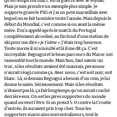
qu’en temps normal, c’est la guerre avec le Wydad.
Mais je vais prendre un exemple plus simple. Je
supporte grave le PSG et j’ai un pote marseillais avec
lequel on se fait la misère toute l’année. Mais depuis le
début du Mondial, c’est comme si on avait la même
mère. Il m’a appelé après le match du Portugal
complètement alcoolisé, au fin fond d’une station de
ski pour me dire
« je t’aime »
. J’étais trop heureux.
Toute ma vie il m’a insulté et là il me dit ça. C’est
incroyable. Regragui et le beau parcours du Maroc ont
rassemblé tout le monde. Mais bon, faut savoir un
truc, si les résultats avaient été mauvais, personne
n’aurait réagi comme ça. Avec nous, c’est soit noir, soit
blanc. Là, si demain Regragui a besoin d’un rein, je lui
donne le mien. Sérieusement. Mais si les résultats
n’étaient pas là, ça fait longtemps qu’on aurait craché
derrière eux. On est les pires supporters du monde
quand on veut l’être. Si on prend 5-0 contre la Croatie
d’entrée, ils auraient pris trop cher. Tous les
supporters marocains sont entraîneurs, tout le