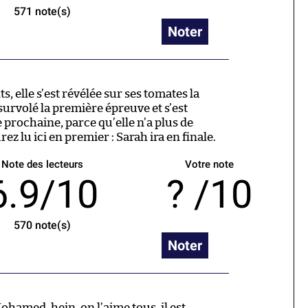
571
note(s)
Noter
, elle s’est révélée sur ses tomates la
 survolé la première épreuve et s’est
 prochaine, parce qu’elle n’a plus de
ez lu ici en premier : Sarah ira en finale.
Note des lecteurs
Votre note
6.9/10
/10
570
note(s)
Noter
ohamed, hein, on l’aime tous, il est