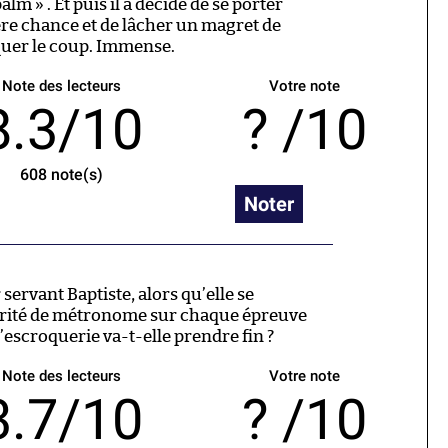
lm » . Et puis il a décidé de se porter
ère chance et de lâcher un magret de
quer le coup. Immense.
Note des lecteurs
Votre note
8.3/10
/10
608
note(s)
Noter
servant Baptiste, alors qu’elle se
arité de métronome sur chaque épreuve
’escroquerie va-t-elle prendre fin ?
Note des lecteurs
Votre note
3.7/10
/10