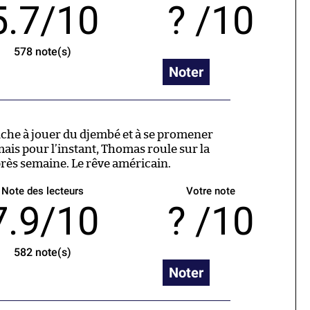
5.7/10
/10
578
note(s)
Noter
onche à jouer du djembé et à se promener
mais pour l’instant, Thomas roule sur la
ès semaine. Le rêve américain.
Note des lecteurs
Votre note
7.9/10
/10
582
note(s)
Noter