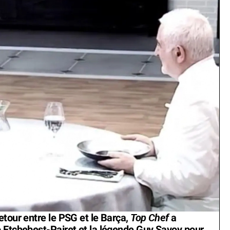
Top Chef
etour entre le PSG et le Barça,
a
 Etchebest-Pairet et la légende Guy Savoy pour