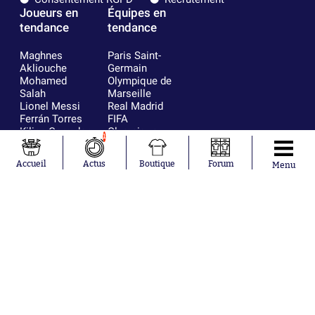
Joueurs en
Équipes en
tendance
tendance
Maghnes
Paris Saint-
Akliouche
Germain
Mohamed
Olympique de
Salah
Marseille
Lionel Messi
Real Madrid
Ferrán Torres
FIFA
Kilian Corredor
Olympique
1
Franco
lyonnais
Mastantuono
AS Monaco
Accueil
Actus
Boutique
Forum
Menu
Orel Mangala
FC Barcelone
Rio Mavuba
Argentine
Rodri
RC Strasbourg
Mika Godts
Trabzonspor