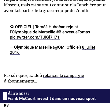
Moscou, mais est surtout connu sur la Canebière pour
avoir fait partie de la grosse équipe du Zénith.
🔁 OFFICIEL | Tomáš Hubočan rejoint
l’Olympique de Marseille
#BienvenueTomas
pic.twitter.com/TUiGl7jI71
— Olympique Marseille (@OM_Officiel)
8 juillet
2016
Pas sûr que ça aide à
relancer la campagne
d’abonnements
…
Frank McCourt investit dans un nouveau sport
RS