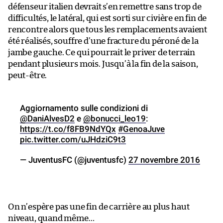
défenseur italien devrait s’en remettre sans trop de
difficultés, le latéral, qui est sorti sur civière en fin de
rencontre alors que tous les remplacements avaient
été réalisés, souffre d’une fracture du péroné de la
jambe gauche. Ce qui pourrait le priver de terrain
pendant plusieurs mois. Jusqu’à la fin de la saison,
peut-être.
Aggiornamento sulle condizioni di
@DaniAlvesD2
e
@bonucci_leo19
:
https://t.co/f8FB9NdYQx
#GenoaJuve
pic.twitter.com/uJHdziC9t3
— JuventusFC (@juventusfc)
27 novembre 2016
On n’espère pas une fin de carrière au plus haut
niveau, quand même…