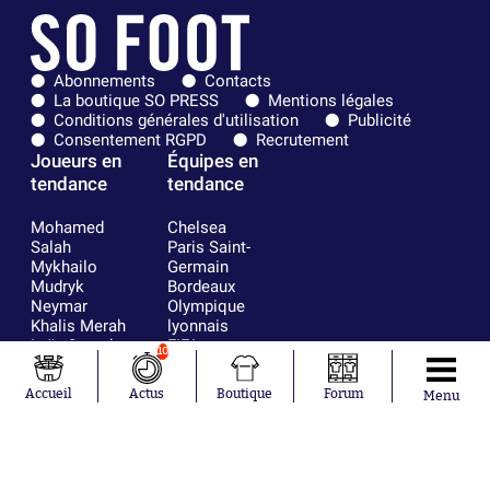
Abonnements
Contacts
La boutique SO PRESS
Mentions légales
Conditions générales d'utilisation
Publicité
Consentement RGPD
Recrutement
Joueurs en
Équipes en
tendance
tendance
Mohamed
Chelsea
Salah
Paris Saint-
Mykhailo
Germain
Mudryk
Bordeaux
Neymar
Olympique
Khalis Merah
lyonnais
Loïs Openda
FIFA
10
Moussa
Real Madrid
Niakhaté
RC Strasbourg
Accueil
Actus
Boutique
Forum
Menu
Nicolás
AC Milan
Tagliafico
France
Pavel Šulc
RC Lens
Josh Maja
Gauthier Hein