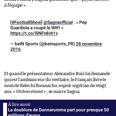
à l’équipe
» .
[
#FootballShow
]
@Sagnaofficial
: « Pep
Guardiola a coupé le WIFI »
https://t.co/lSNFn8vh1v
— beIN Sports (@beinsports_FR)
28 novembre
2016
Et quand le présentateur Alexandre Ruiz lui demande
qui est l’ambianceur du vestiaire, le Français livre le
nom de Kelechi Iheanacho, espoir nigérian de vingt
ans. «
Un bon vivant
» , se marre Sagna.
La doublure de Donnarumma part pour presque 50
millions d’euros