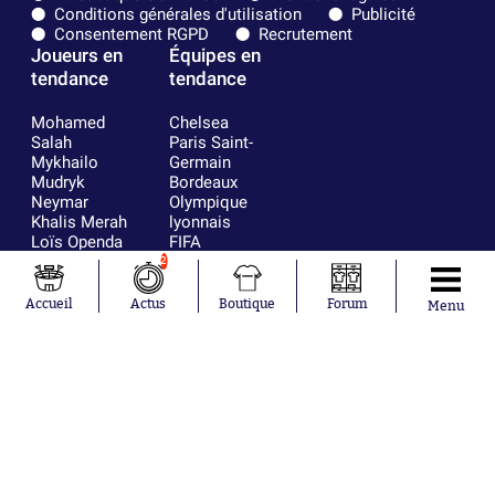
Conditions générales d'utilisation
Publicité
Consentement RGPD
Recrutement
Joueurs en
Équipes en
tendance
tendance
Mohamed
Chelsea
Salah
Paris Saint-
Mykhailo
Germain
Mudryk
Bordeaux
Neymar
Olympique
Khalis Merah
lyonnais
Loïs Openda
FIFA
Moussa
Real Madrid
2
Niakhaté
RC Strasbourg
Nicolás
AC Milan
Accueil
Actus
Boutique
Forum
Menu
Tagliafico
France
Pavel Šulc
RC Lens
Josh Maja
Gauthier Hein