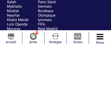
Salah
Paris Saint-
Mykhailo
Germain
Mudryk
Bordeaux
Neymar
Olympique
Khalis Merah
lyonnais
Loïs Openda
FIFA
Moussa
Real Madrid
Niakhaté
RC Strasbourg
10
Nicolás
AC Milan
Tagliafico
France
Accueil
Actus
Boutique
Forum
Menu
Pavel Šulc
RC Lens
Josh Maja
Gauthier Hein