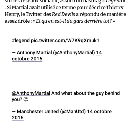
sur les réseaux sociaux, assorti du hashtag «
Legend
»
. Si Martial avait utilisé ce terme pour décrire Thierry
Henry, le Twitter des
Red Devils
a répondu de manière
assez drôle : «
Et qu’en est-il du gars derrière toi ?
»
#legend
pic.twitter.com/W7K9qXmuk1
— Anthony Martial (@AnthonyMartial)
14
octobre 2016
@AnthonyMartial
And what about the guy behind
you? 😉
— Manchester United (@ManUtd)
14 octobre
2016