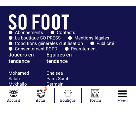
Abonnements
Contacts
La boutique SO PRESS
Mentions légales
Conditions générales d'utilisation
Publicité
Consentement RGPD
Recrutement
Joueurs en
Équipes en
tendance
tendance
Mohamed
Chelsea
Salah
Paris Saint-
Mykhailo
Germain
Mudryk
Bordeaux
10
Neymar
Olympique
Khalis Merah
lyonnais
Accueil
Actus
Boutique
Forum
Menu
Loïs Openda
FIFA
Moussa
Real Madrid
Niakhaté
RC Strasbourg
Nicolás
AC Milan
Tagliafico
France
Pavel Šulc
RC Lens