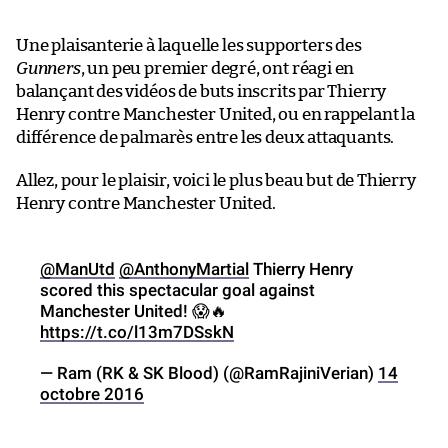
Une plaisanterie à laquelle les supporters des
Gunners
, un peu premier degré, ont réagi en
balançant des vidéos de buts inscrits par Thierry
Henry contre Manchester United, ou en rappelant la
différence de palmarès entre les deux attaquants.
Allez, pour le plaisir, voici le plus beau but de Thierry
Henry contre Manchester United.
@ManUtd
@AnthonyMartial
Thierry Henry
scored this spectacular goal against
Manchester United! 😱🔥
https://t.co/l13m7DSskN
— Ram (RK & SK Blood) (@RamRajiniVerian)
14
octobre 2016