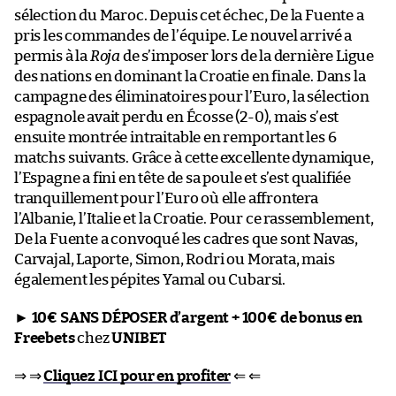
sélection du Maroc. Depuis cet échec, De la Fuente a
pris les commandes de l’équipe. Le nouvel arrivé a
permis à la
Roja
de s’imposer lors de la dernière Ligue
des nations en dominant la Croatie en finale. Dans la
campagne des éliminatoires pour l’Euro, la sélection
espagnole avait perdu en Écosse (2-0), mais s’est
ensuite montrée intraitable en remportant les 6
matchs suivants. Grâce à cette excellente dynamique,
l’Espagne a fini en tête de sa poule et s’est qualifiée
tranquillement pour l’Euro où elle affrontera
l’Albanie, l’Italie et la Croatie. Pour ce rassemblement,
De la Fuente a convoqué les cadres que sont Navas,
Carvajal, Laporte, Simon, Rodri ou Morata, mais
également les pépites Yamal ou Cubarsi.
►
10€ SANS DÉPOSER d’argent + 100€ de bonus en
Freebets
chez
UNIBET
⇒ ⇒
Cliquez ICI pour en profiter
⇐ ⇐