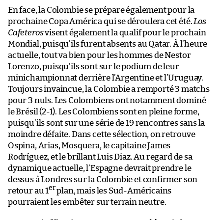
En face, la Colombie se prépare également pour la
prochaine Copa América qui se déroulera cet été.
Los
Cafeteros
visent également la qualif pour le prochain
Mondial, puisqu’ils furent absents au Qatar. À l’heure
actuelle, tout va bien pour les hommes de Nestor
Lorenzo, puisqu’ils sont sur le podium de leur
minichampionnat derrière l’Argentine et l’Uruguay.
Toujours invaincue, la Colombie a remporté 3 matchs
pour 3 nuls. Les Colombiens ont notamment dominé
le Brésil (2-1). Les Colombiens sont en pleine forme,
puisqu’ils sont sur une série de 19 rencontres sans la
moindre défaite. Dans cette sélection, on retrouve
Ospina, Arias, Mosquera, le capitaine James
Rodríguez, et le brillant Luis Diaz. Au regard de sa
dynamique actuelle, l’Espagne devrait prendre le
dessus à Londres sur la Colombie et confirmer son
er
retour au 1
plan, mais les Sud-Américains
pourraient les embêter sur terrain neutre.