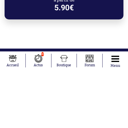
à partir de
5.90€
10
Accueil
Actus
Boutique
Forum
Menu
Abonnements
Contacts
La boutique SO PRESS
Mentions légales
Conditions générales d'utilisation
Publicité
Consentement RGPD
Recrutement
Joueurs en
Équipes en
tendance
tendance
Mohamed
Chelsea
Salah
Paris Saint-
Mykhailo
Germain
Mudryk
Bordeaux