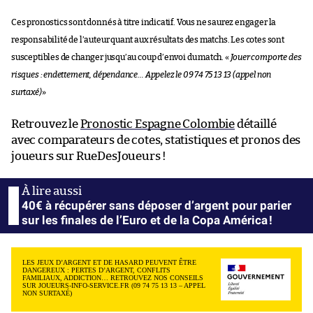
Ces pronostics sont donnés à titre indicatif. Vous ne saurez engager la
responsabilité de l’auteur quant aux résultats des matchs. Les cotes sont
susceptibles de changer jusqu’au coup d’envoi du match. «
Jouer comporte des
risques : endettement, dépendance… Appelez le 09 74 75 13 13 (appel non
surtaxé)
»
Retrouvez le
Pronostic Espagne Colombie
détaillé
avec comparateurs de cotes, statistiques et pronos des
joueurs sur RueDesJoueurs !
40€ à récupérer sans déposer d’argent pour parier
sur les finales de l’Euro et de la Copa América !
LES JEUX D’ARGENT ET DE HASARD PEUVENT ÊTRE
DANGEREUX : PERTES D’ARGENT, CONFLITS
FAMILIAUX, ADDICTION… RETROUVEZ NOS CONSEILS
SUR JOUEURS-INFO-SERVICE.FR (09 74 75 13 13 – APPEL
NON SURTAXÉ)