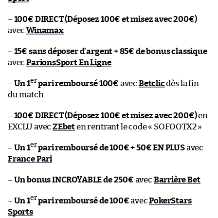
–
100€ DIRECT (Déposez 100€ et misez avec 200€)
avec
Winamax
–
15€ sans déposer d’argent + 85€ de bonus classique
avec
ParionsSport En Ligne
er
–
Un 1
pari remboursé 100€
avec
Betclic
dès la fin
du match
–
100€ DIRECT (Déposez 100€ et misez avec 200€)
en
EXCLU avec
ZEbet
en rentrant le code « SOFOOTX2 »
er
–
Un 1
pari remboursé de 100€ + 50€ EN PLUS
avec
France Pari
–
Un bonus INCROYABLE de 250€
avec
Barrière Bet
er
–
Un 1
pari remboursé de 100€
avec
PokerStars
Sports