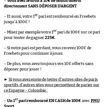
–
Vous avez le droit à 10€ de bonus offerts
directement SANS DÉPOSER D’ARGENT
er
– Et aussi, votre 1
pari est remboursé en Freebets
jusqu’à 100€ !
er
– Misez par exemple votre 1
pari de 100€ sur ce pari
pour tenter de gagner
225€.
– Si votre pari est perdant, vous recevez 100€ de
Freebets pour continuer à jouer.
– De plus, vous avez toujours vos 10€ offerts sans
déposer pour jouer !
►
Si vous avez envie de tester d’autres sites de paris
sportifs, d’autres sites vous permettent de parier sur
ce Espagne – Colombie :
er
–
Un 1
pari remboursé EN CASH de 100€
avec
PMU
Sport