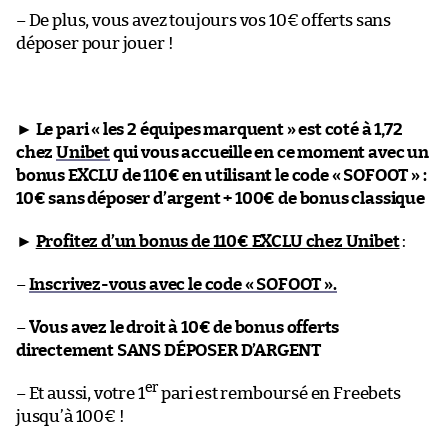
– De plus, vous avez toujours vos 10€ offerts sans
déposer pour jouer !
►
Le pari « les 2 équipes marquent » est coté à 1,72
chez
Unibet
qui vous accueille en ce moment avec un
bonus EXCLU de 110€ en utilisant le code « SOFOOT » :
10€ sans déposer d’argent + 100€ de bonus classique
►
Profitez d’un bonus de 110€ EXCLU chez Unibet
:
–
Inscrivez-vous avec le code « SOFOOT ».
–
Vous avez le droit à 10€ de bonus offerts
directement SANS DÉPOSER D’ARGENT
er
– Et aussi, votre 1
pari est remboursé en Freebets
jusqu’à 100€ !