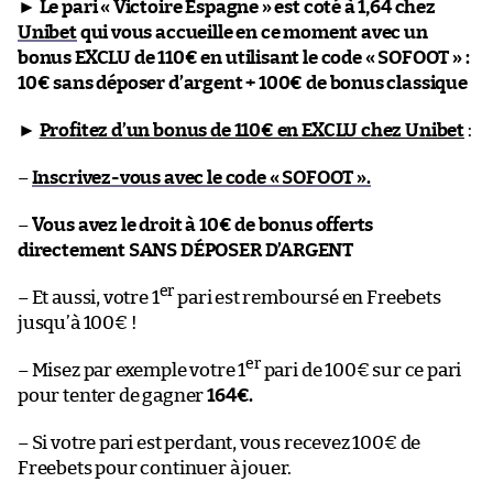
►
Le pari « Victoire Espagne » est coté à 1,64 chez
Unibet
qui vous accueille en ce moment avec un
bonus EXCLU de 110€ en utilisant le code « SOFOOT » :
10€ sans déposer d’argent + 100€ de bonus classique
►
Profitez d’un bonus de 110€ en EXCLU chez Unibet
:
–
Inscrivez-vous avec le code « SOFOOT ».
–
Vous avez le droit à 10€ de bonus offerts
directement SANS DÉPOSER D’ARGENT
er
– Et aussi, votre 1
pari est remboursé en Freebets
jusqu’à 100€ !
er
– Misez par exemple votre 1
pari de 100€ sur ce pari
pour tenter de gagner
164€.
– Si votre pari est perdant, vous recevez 100€ de
Freebets pour continuer à jouer.