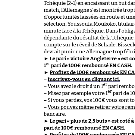
Tchéquie (2-1) en encaissant un but d
match, l’Allemagne s’est montrée trop i
d’opportunités laissées en route et une 
sélection, Youssoufa Moukoko, titulaire
minute face à la Tchéquie. Dans l’obli
dépendante du résultat de la Tchéquie.
compte sur le réveil de Schade, Bisseck
devrait punir une Allemagne trop fébri
►
Le pari « victoire Angleterre » est c
er
1
pari de 100€ remboursé EN CASH.
►
Profitez de 100€ remboursés EN C
–
Inscrivez-vous en cliquant ici.
er
– Vous avez le droit à un 1
pari rembo
er
– Misez par exemple votre 1
pari de 1
– Si vous perdez, vos 100€ vous sont
–
Vous pouvez même retirer votre re
bancaire.
►
Le pari « plus de 2,5 buts » est coté 
pari de 100€ remboursé EN CASH.
►
Profitez de 100€ remboursés EN C