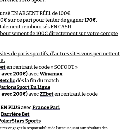
ursé EN ARGENT RÉEL de 100€.
00€ sur ce pari pour tenter de gagner
170€.
 totalement remboursés EN CASH.
mboursement de 100€ directement sur votre compte
sites de paris sportifs, d’autres sites vous permettent
e :
bet
en rentrant le code « SOFOOT »
z avec 200€)
avec
Winamax
Betclic
dès la fin du match
ParionsSport En Ligne
z avec 200€)
avec
ZEbet
en rentrant le code
 EN PLUS
avec
France Pari
c
Barrière Bet
PokerStars Sports
aurez engager la responsabilité de l’auteur quant aux résultats des