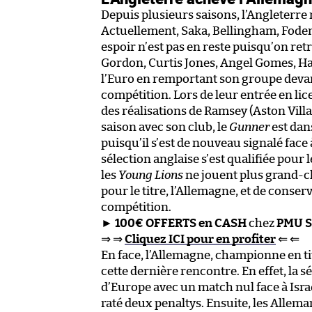
Depuis plusieurs saisons, l’Angleterre 
Actuellement, Saka, Bellingham, Foden
espoir n’est pas en reste puisqu’on r
Gordon, Curtis Jones, Angel Gomes, Ha
l’Euro en remportant son groupe devant
compétition. Lors de leur entrée en lice
des réalisations de Ramsey (Aston Villa
saison avec son club, le
Gunner
est dans
puisqu’il s’est de nouveau signalé face à
sélection anglaise s’est qualifiée pour 
les
Young Lions
ne jouent plus grand-ch
pour le titre, l’Allemagne, et de conserv
compétition.
►
100€ OFFERTS en CASH
chez
PMU S
⇒ ⇒
Cliquez ICI pour en profiter
⇐ ⇐
En face, l’Allemagne, championne en titr
cette dernière rencontre. En effet, la
d’Europe avec un match nul face à Isra
raté deux penaltys. Ensuite, les Allema