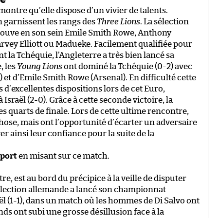
montre qu’elle dispose d’un vivier de talents.
 garnissent les rangs des
Three Lions
. La sélection
etrouve en son sein Emile Smith Rowe, Anthony
rvey Elliott ou Madueke. Facilement qualifiée pour
 la Tchéquie, l’Angleterre a très bien lancé sa
, les
Young Lions
ont dominé la Tchéquie (0-2) avec
) et d’Emile Smith Rowe (Arsenal). En difficulté cette
 d’excellentes dispositions lors de cet Euro,
 Israël (2-0). Grâce à cette seconde victoire, la
les quarts de finale. Lors de cette ultime rencontre,
ose, mais ont l’opportunité d’écarter un adversaire
er ainsi leur confiance pour la suite de la
port
en misant sur ce match.
e, est au bord du précipice à la veille de disputer
 sélection allemande a lancé son championnat
ël (1-1), dans un match où les hommes de Di Salvo ont
nds ont subi une grosse désillusion face à la