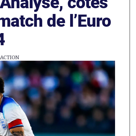
 Analyse, cotes
match de l’Euro
4
ÉACTION