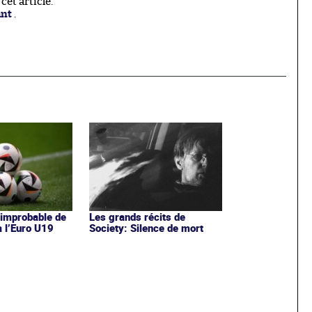
et article.
ant
.
 improbable de
Les grands récits de
à l’Euro U19
Society: Silence de mort