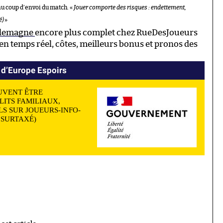
au coup d’envoi du match. «
Jouer comporte des risques : endettement,
é)
»
Allemagne
encore plus complet chez RueDesJoueurs
n temps réel, côtes, meilleurs bonus et pronos des
 d’Europe Espoirs
UVENT ÊTRE
LITS FAMILIAUX,
S SUR JOUEURS-INFO-
N SURTAXÉ)