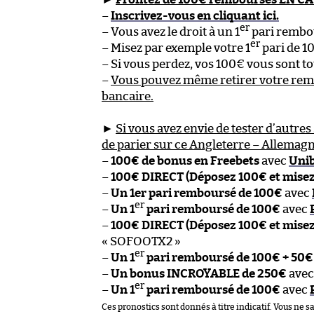
–
Inscrivez-vous en cliquant ici.
er
– Vous avez le droit à un 1
pari rembo
er
– Misez par exemple votre 1
pari de 1
– Si vous perdez, vos 100€ vous sont
–
Vous pouvez même retirer votre re
bancaire.
►
Si vous avez envie de tester d’autres 
de parier sur ce Angleterre – Allemagn
–
100€ de bonus en Freebets
avec
Uni
–
100€ DIRECT (Déposez 100€ et mise
–
Un 1er pari remboursé de 100€
avec
er
–
Un 1
pari remboursé de 100€
avec
–
100€ DIRECT (Déposez 100€ et mise
« SOFOOTX2 »
er
–
Un 1
pari remboursé de 100€ + 50€
–
Un bonus INCROYABLE de 250€
ave
er
–
Un 1
pari remboursé de 100€
avec
Ces pronostics sont donnés à titre indicatif. Vous ne s