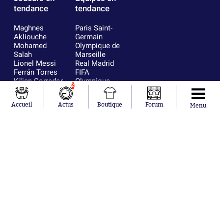
tendance
tendance
Maghnes
Paris Saint-
Akliouche
Germain
Mohamed
Olympique de
Salah
Marseille
Lionel Messi
Real Madrid
Ferrán Torres
FIFA
Kilian Corredor
Olympique
2
Franco
lyonnais
Mastantuono
AS Monaco
Accueil
Actus
Boutique
Forum
Menu
Orel Mangala
FC Barcelone
Rio Mavuba
Argentine
Rodri
RC Strasbourg
Mika Godts
Trabzonspor