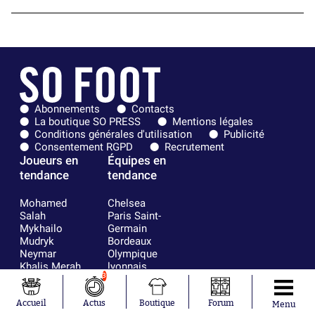
Abonnements
Contacts
La boutique SO PRESS
Mentions légales
Conditions générales d'utilisation
Publicité
Consentement RGPD
Recrutement
Joueurs en
Équipes en
tendance
tendance
Mohamed
Chelsea
Salah
Paris Saint-
Mykhailo
Germain
Mudryk
Bordeaux
Neymar
Olympique
Khalis Merah
lyonnais
3
Loïs Openda
FIFA
Moussa
Real Madrid
Niakhaté
RC Strasbourg
Accueil
Actus
Boutique
Forum
Menu