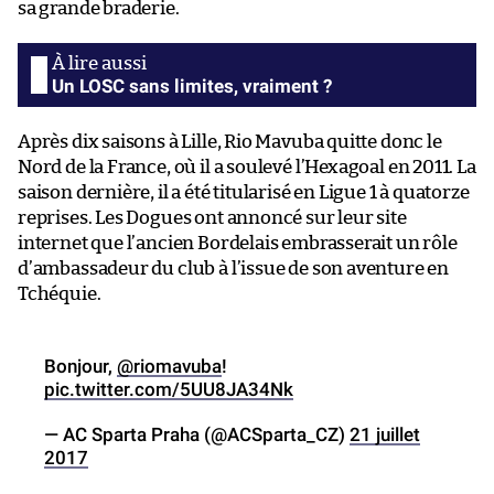
sa grande braderie.
Un LOSC sans limites, vraiment ?
Après dix saisons à Lille, Rio Mavuba quitte donc le
Nord de la France, où il a soulevé l’Hexagoal en 2011. La
saison dernière, il a été titularisé en Ligue 1 à quatorze
reprises. Les Dogues ont annoncé sur leur site
internet que l’ancien Bordelais embrasserait un rôle
d’ambassadeur du club à l’issue de son aventure en
Tchéquie.
Bonjour,
@riomavuba
!
pic.twitter.com/5UU8JA34Nk
— AC Sparta Praha (@ACSparta_CZ)
21 juillet
2017