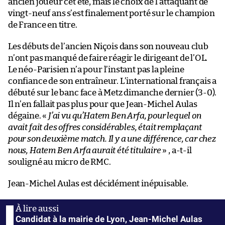
ancien joueur cet été, mais le choix de l’attaquant de
vingt-neuf ans s’est finalement porté sur le champion
de France en titre.
Les débuts de l’ancien Niçois dans son nouveau club
n’ont pas manqué de faire réagir le dirigeant de l’OL.
Le néo-Parisien n’a pour l’instant pas la pleine
confiance de son entraîneur. L’international français a
débuté sur le banc face à Metz dimanche dernier (3-0).
Il n’en fallait pas plus pour que Jean-Michel Aulas
dégaine. «
J’ai vu qu’Hatem Ben Arfa, pour lequel on
avait fait des offres considérables, était remplaçant
pour son deuxième match. Il y a une différence, car chez
nous, Hatem Ben Arfa aurait été titulaire
» , a-t-il
souligné au micro de RMC.
Jean-Michel Aulas est décidément inépuisable.
Candidat à la mairie de Lyon, Jean-Michel Aulas