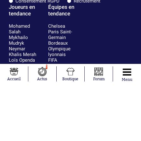
Consentement RGPD
Recrutement
Joueurs en
Équipes en
tendance
tendance
Mohamed
Chelsea
Salah
Paris Saint-
Mykhailo
Germain
Mudryk
Bordeaux
Neymar
Olympique
Khalis Merah
lyonnais
Loïs Openda
FIFA
Moussa
Real Madrid
5
Niakhaté
RC Strasbourg
Nicolás
AC Milan
Accueil
Actus
Boutique
Forum
Menu
Tagliafico
France
Pavel Šulc
RC Lens
Josh Maja
Gauthier Hein