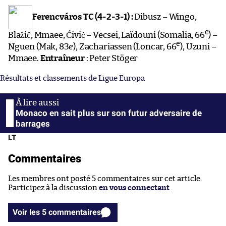
Ferencváros TC (4-2-3-1) :
Dibusz – Wingo,
e
Blažič, Mmaee, Ćivić – Vecsei, Laïdouni (Somalia, 66
) –
e
Nguen (Mak, 83
e
), Zachariassen (Loncar, 66
), Uzuni –
Mmaee.
Entraîneur
: Peter Stöger
Résultats et classements de Ligue Europa
Monaco en sait plus sur son futur adversaire de
barrages
LT
Commentaires
Les membres ont posté 5 commentaires sur cet article.
Participez à la discussion
en vous connectant
.
Voir les 5 commentaires