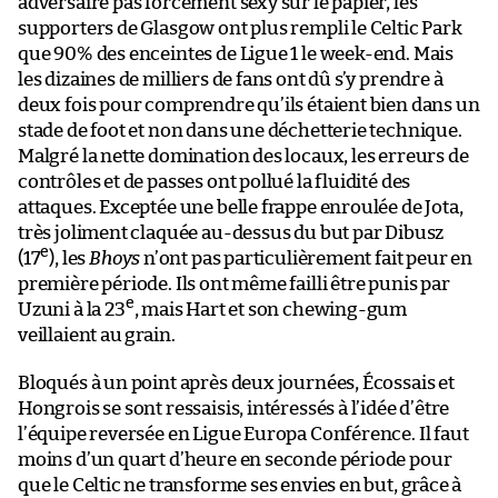
adversaire pas forcément sexy sur le papier, les
supporters de Glasgow ont plus rempli le Celtic Park
que 90% des enceintes de Ligue 1 le week-end. Mais
les dizaines de milliers de fans ont dû s’y prendre à
deux fois pour comprendre qu’ils étaient bien dans un
stade de foot et non dans une déchetterie technique.
Malgré la nette domination des locaux, les erreurs de
contrôles et de passes ont pollué la fluidité des
attaques. Exceptée une belle frappe enroulée de Jota,
très joliment claquée au-dessus du but par Dibusz
e
(17
), les
Bhoys
n’ont pas particulièrement fait peur en
première période. Ils ont même failli être punis par
e
Uzuni à la 23
, mais Hart et son chewing-gum
veillaient au grain.
Bloqués à un point après deux journées, Écossais et
Hongrois se sont ressaisis, intéressés à l’idée d’être
l’équipe reversée en Ligue Europa Conférence. Il faut
moins d’un quart d’heure en seconde période pour
que le Celtic ne transforme ses envies en but, grâce à