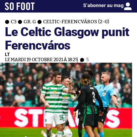
S’abonner au mag
C3
GR. G
CELTIC-FERENCVÁROS (2-0)
Le Celtic Glasgow punit
Ferencváros
LT
LE MARDI 19 OCTOBRE 2021 À 18:25
5