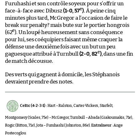
Furuhashi et son contrôle soyeux pour s’offrir un
e
face-à-face avec Dibusz
(1-0, 57
)
. À peine cinq
minutes plus tard, McGregor a l’occasion de faire le
break sur penalty? mais bute sur le portier hongrois
e
(62
). Un loupé heureusement sans conséquence
pour lui, ses coéquipiers faisant même craquer la
défense une deuxième fois avec un but un peu
e
gaguesque attribué à Turnbull
(2-0, 82
)
, dans une fin
de match décousue.
Des verts qui gagnent à domicile, les Stéphanois
devraient prendre des notes.
Celtic (4-2-3-1) :
Hart – Ralston, Carter-Vickers, Starfelt,
Montgomery (Scales, 75
e
) – McGregor, Turnbull – Abada (Giakoumakis, 71
e
),
Rogic (Bitton, 71
e
), Jota – Furuhashi (Johnston, 86
e
).
Entraîneur
: Ange
Postecoglou