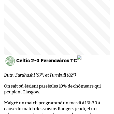
Celtic 2-0 Ferencváros TC
e
e
Buts : Furuhashi (57
) et Turnbull (82
)
On sait où étaient passés les 10% de chômeurs qui
peuplent Glasgow.
Malgré un match programmé un mardi à 16h30 à
cause du match des voisins Rangers jeudi, et un