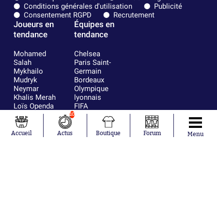
Conditions générales d'utilisation
Publicité
Consentement RGPD
Recrutement
Joueurs en
Équipes en
tendance
tendance
Mohamed
Chelsea
Salah
Paris Saint-
Mykhailo
Germain
Mudryk
Bordeaux
Neymar
Olympique
Khalis Merah
lyonnais
Loïs Openda
FIFA
Moussa
Real Madrid
10
Niakhaté
RC Strasbourg
Nicolás
AC Milan
Accueil
Actus
Boutique
Forum
Menu
Tagliafico
France
Pavel Šulc
RC Lens
Josh Maja
Gauthier Hein