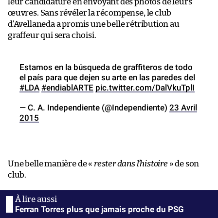
leur candidature en envoyant des photos de leurs
œuvres. Sans révéler la récompense, le club
d’Avellaneda a promis une belle rétribution au
graffeur qui sera choisi.
Estamos en la búsqueda de graffiteros de todo
el país para que dejen su arte en las paredes del
#LDA
#endiablARTE
pic.twitter.com/DalVkuTplI
— C. A. Independiente (@Independiente)
23 Avril
2015
Une belle manière de «
rester dans l’histoire
» de son
club.
Ferran Torres plus que jamais proche du PSG