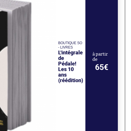
BOUTIQUE SO
- LIVRES
L'intégrale
à partir
de
de
Pédale!
65€
Les 10
ans
(réédition)