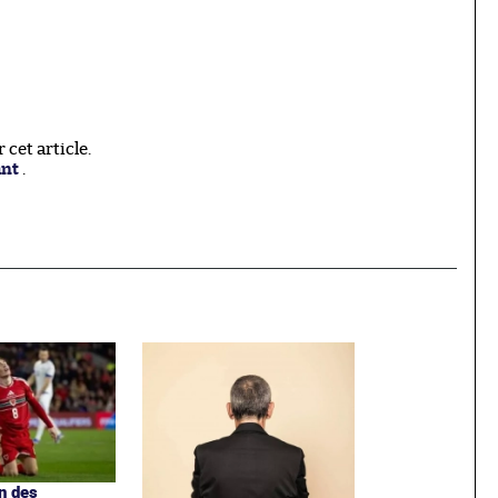
cet article.
ant
.
en des