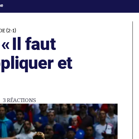
ne
 (2-1)
 «
Il faut
ppliquer et
3
RÉACTIONS