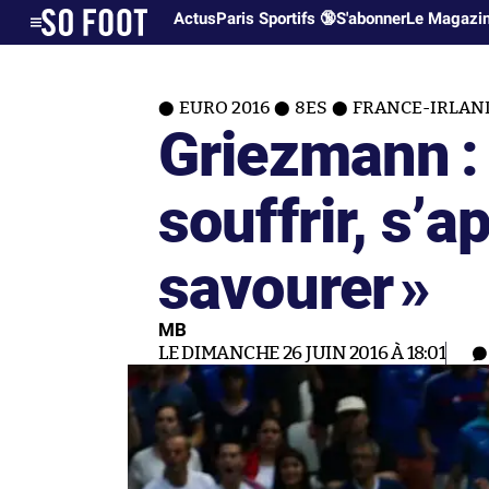
Actus
Paris Sportifs 🔞
S'abonner
Le Magazi
EURO 2016
8ES
FRANCE-IRLANDE
Griezmann :
souffrir, s’a
savourer
»
MB
LE DIMANCHE 26 JUIN 2016 À 18:01