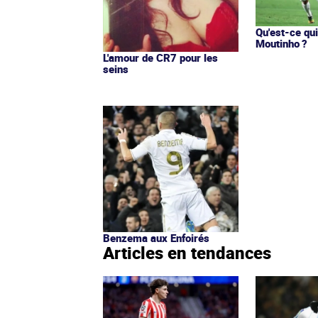
Qu'est-ce qu
Moutinho ?
L'amour de CR7 pour les
seins
Benzema aux Enfoirés
Articles en tendances