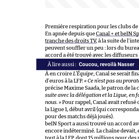
Première respiration pour les clubs de 
En apnée depuis que
Canal + et beIN S
tranche des droits TV
, à la suite de l’i
peuvent souffler un peu : lors du burea
accord a été trouvé avec les diffuseur
Coucou, revoilà Nasser
À en croire
L’Équipe
, Canal se serait f
d’euros à la LFP.
« Ce n’est pas au prora
précise Maxime Saada, le patron de la 
suite avec la délégation et la Ligue, en 
nous. »
Pour rappel, Canal avait refusé d
la Ligue 1, début avril (qui corresponda
pour des matchs déjà joués).
beIN Sport a aussi trouvé un accord a
encore indéterminé. La chaîne devait, 
tout à la LFP, dont 15 millions pour des