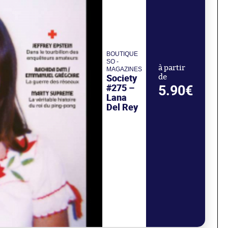
BOUTIQUE
SO -
à partir
MAGAZINES
Society
de
#275 –
5.90€
Lana
Del Rey