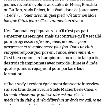
jeunes rêvent d’évoluer aux côtés de Messi, Ronaldo
ou Buffon, Andy Delort, lui, rêvait donc de jouer avec
«
Dédé
» : «
Jouer avec lui, quel pied ! C’était mon idole
lorsque j’étais jeune. C’est vraiment un rêve.
»
L’ex-Caennais explique aussi qu’il n’est pas parti
s’enterrer au Mexique, mais au contraire qu’il y est allé
pour progresser : «
Je suis jeune, je suis ici pour
progresser et revenir encore plus fort. Dans un club
européen et pourquoi pas en France, évidemment.
»
C’est bien connu, le championnat mexicain fait partie
des trois championnats avec ceux de Chine et d’Inde,
que les joueurs rejoignent pour parfaire leur
formation.
«
Chou Andy
» revient également dans cette interview
sur son bras de fer avec le Stade Malherbe de Caen. «
La seule chose que je puisse dire est que c’est le
médecin du club qui m’a délivré un arrêt de travail. Je ne