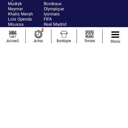
Mudryk
Bordeaux
Neymar
Olympique
Khalis Merah
lyonnais
Loïs Openda
FIFA
Moussa
Real Madrid
Niakhaté
RC Strasbourg
3
Nicolás
AC Milan
Tagliafico
France
Accueil
Actus
Boutique
Forum
Menu
Pavel Šulc
RC Lens
Josh Maja
Gauthier Hein