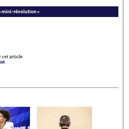
« mini-révolution »
cet article.
ant
.