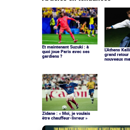
Et maintenant Suzuki : à
L'Athens Kall
quoi joue Paris avec ses
grand retour
gardiens ?
nouveaux mai
Zidane : « Moi, je voulais
être chauffeur-livreur »