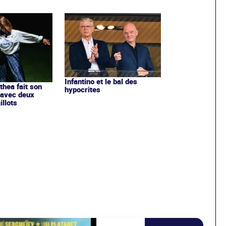
Infantino et le bal des
ithea fait son
hypocrites
 avec deux
llots