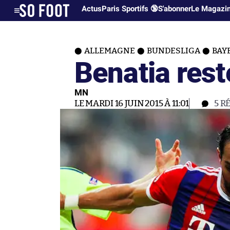
Actus
Paris Sportifs 🔞
S'abonner
Le Magazi
ALLEMAGNE
BUNDESLIGA
BAY
Benatia res
MN
LE MARDI 16 JUIN 2015 À 11:01
5
R