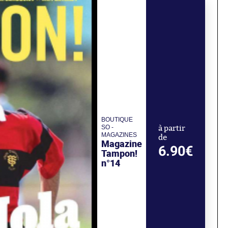
BOUTIQUE
SO -
à partir
MAGAZINES
de
Magazine
6.90€
Tampon!
n°14