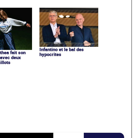
Infantino et le bal des
ithea fait son
hypocrites
 avec deux
llots