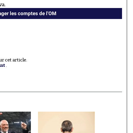
va.
ger les comptes de l'OM
 cet article.
ant
.