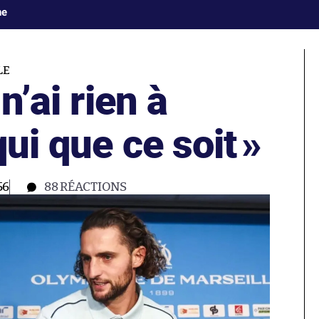
ne
LE
n’ai rien à
qui que ce soit
»
56
88
RÉACTIONS