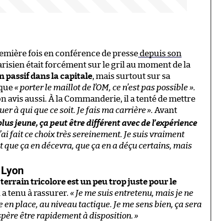
remière fois en conférence de presse
depuis son
arisien était forcément sur le gril au moment de la
n passif dans la capitale
, mais surtout sur sa
 que
« porter le maillot de l’OM, ce n’est pas possible ».
n avis aussi. À la Commanderie, il a tenté de mettre
quer à qui que ce soit. Je fais ma carrière
».
Avant
lus jeune, ça peut être différent avec de l’expérience
’ai fait ce choix très sereinement. Je suis vraiment
t que ça en décevra, que ça en a déçu certains, mais
à Lyon
 terrain tricolore est un peu trop juste pour le
 a tenu à rassurer.
«
J
e me suis entretenu, mais je ne
re en place, au niveau tactique. Je me sens bien, ça sera
spère être rapidement à disposition.
»