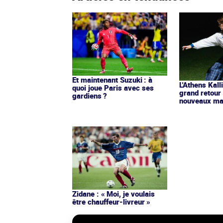
Et maintenant Suzuki : à
L'Athens Kall
quoi joue Paris avec ses
grand retour
gardiens ?
nouveaux mai
Zidane : « Moi, je voulais
être chauffeur-livreur »