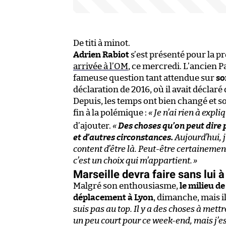
De titi à minot.
Adrien Rabiot
s’est présenté pour la p
arrivée à l’OM
, ce mercredi. L’ancien P
fameuse question tant attendue sur
so
déclaration de 2016, où il avait déclaré
Depuis, les temps ont bien changé et so
fin à la polémique :
« Je n’ai rien à expli
d’ajouter.
«
Des choses qu’on peut dire p
et d’autres circonstances.
Aujourd’hui, j
content d’être là. Peut-être certainemen
c’est un choix qui m’appartient.
»
Marseille devra faire sans lui 
Malgré son enthousiasme,
le milieu de
déplacement à Lyon
, dimanche, mais il
suis pas au top. Il y a des choses à mett
un peu court pour ce week-end, mais j’e