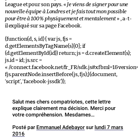
League et pour son pays. «
Je viens de signer pour une
nouvelle équipe à Londres et je fais tout mon possible
pour être à 100% physiquement et mentalement
» , a-t-
il expliqué sur sa page Facebook.
(function(d, s, id) { var js, fjs =
d.getElementsByTagName(s)[0]; if
(d.getElementById(id)) return; js = d.createElement(s);
js.id = id; js.src =
« //connect.facebook.net/fr_FR/sdk.js#xfbml=1&version=
fjs.parentNode.insertBefore(js, fjs);}(document,
‘script’, ‘facebook-jssdk’));
Salut mes chers compatriotes, cette lettre
explique clairement ma décision. Merci pour
votre compréhension. Mesdames…
Posté par
Emmanuel Adebayor
sur
lundi 7 mars
2016