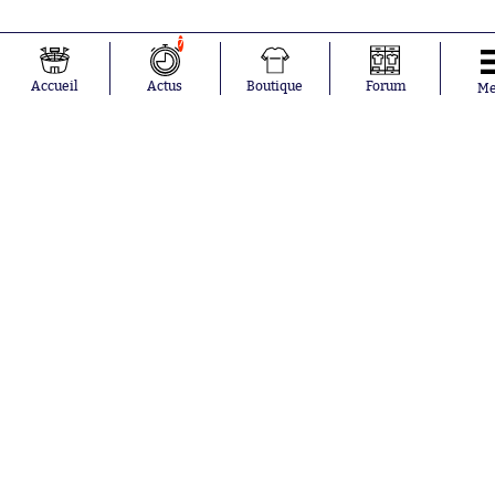
7
Accueil
Actus
Boutique
Forum
M