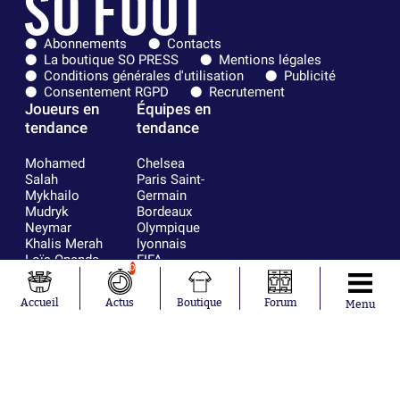
Abonnements
Contacts
La boutique SO PRESS
Mentions légales
Conditions générales d'utilisation
Publicité
Consentement RGPD
Recrutement
Joueurs en
Équipes en
tendance
tendance
Mohamed
Chelsea
Salah
Paris Saint-
Mykhailo
Germain
Mudryk
Bordeaux
Neymar
Olympique
Khalis Merah
lyonnais
Loïs Openda
FIFA
0
Moussa
Real Madrid
Niakhaté
RC Strasbourg
Accueil
Actus
Boutique
Forum
Menu
Nicolás
AC Milan
Tagliafico
France
Pavel Šulc
RC Lens
Josh Maja
Gauthier Hein