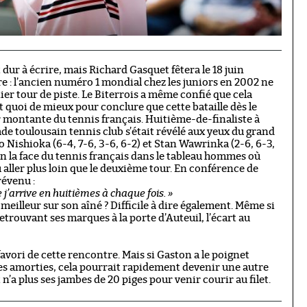
dur à écrire, mais Richard Gasquet fêtera le 18 juin
aire : l’ancien numéro 1 mondial chez les juniors en 2002 ne
ier tour de piste. Le Biterrois a même confié que cela
 quoi de mieux pour conclure que cette bataille dès le
 montante du tennis français. Huitième-de-finaliste à
e toulousain tennis club s’était révélé aux yeux du grand
o Nishioka (6-4, 7-6, 3-6, 6-2) et Stan Wawrinka (2-6, 6-3,
n la face du tennis français dans le tableau hommes où
 aller plus loin que le deuxième tour. En conférence de
révenu :
 j’arrive en huitièmes à chaque fois. »
 meilleur sur son aîné ? Difficile à dire également. Même si
etrouvant ses marques à la porte d’Auteuil, l’écart au
favori de cette rencontre. Mais si Gaston a le poignet
es amorties, cela pourrait rapidement devenir une autre
n’a plus ses jambes de 20 piges pour venir courir au filet.