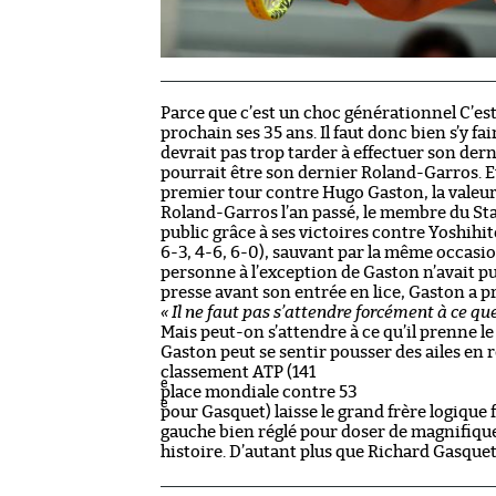
Parce que c’est un choc générationnel C’est 
prochain ses 35 ans. Il faut donc bien s’y f
devrait pas trop tarder à effectuer son dern
pourrait être son dernier Roland-Garros. Et
premier tour contre Hugo Gaston, la valeur
Roland-Garros l’an passé, le membre du Stad
public grâce à ses victoires contre Yoshihit
6-3, 4-6, 6-0), sauvant par la même occasio
personne à l’exception de Gaston n’avait pu
presse avant son entrée en lice, Gaston a p
« Il ne faut pas s’attendre forcément à ce que
Mais peut-on s’attendre à ce qu’il prenne le
Gaston peut se sentir pousser des ailes en r
classement ATP (141
e
place mondiale contre 53
e
pour Gasquet) laisse le grand frère logique 
gauche bien réglé pour doser de magnifiqu
histoire. D’autant plus que Richard Gasquet 