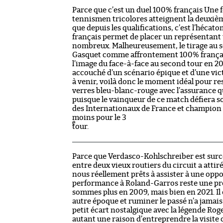
Parce que c’est un duel 100% français Une fo
tennismen tricolores atteignent la deuxiè
que depuis les qualifications, c’est l’hécat
français permet de placer un représentant t
nombreux. Malheureusement, le tirage au so
Gasquet comme affrontement 100% français.
l’image du face-à-face au second tour en 2
accouché d’un scénario épique et d’une victoi
à venir, voilà donc le moment idéal pour re
verres bleu-blanc-rouge avec l’assurance qu
puisque le vainqueur de ce match défiera so
des Internationaux de France et champion e
moins pour le 3
e
tour.
Parce que Verdasco-Kohlschreiber est surco
entre deux vieux routiers du circuit a atti
nous réellement prêts à assister à une opp
performance à Roland-Garros reste une pré
sommes plus en 2009, mais bien en 2021. Il 
autre époque et ruminer le passé n’a jamais 
petit écart nostalgique avec la légende Rog
autant une raison d’entreprendre la visite