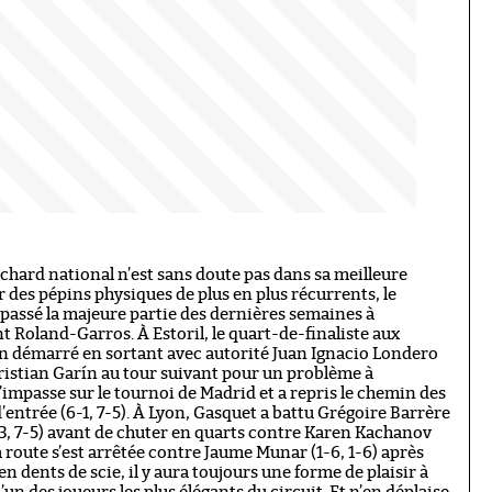
chard national n’est sans doute pas dans sa meilleure
 des pépins physiques de plus en plus récurrents, le
a passé la majeure partie des dernières semaines à
 Roland-Garros. À Estoril, le quart-de-finaliste aux
en démarré en sortant avec autorité Juan Ignacio Londero
 Cristian Garín au tour suivant pour un problème à
 l’impasse sur le tournoi de Madrid et a repris le chemin des
d’entrée (6-1, 7-5). À Lyon, Gasquet a battu Grégoire Barrère
-3, 7-5) avant de chuter en quarts contre Karen Kachanov
sa route s’est arrêtée contre Jaume Munar (1-6, 1-6) après
n dents de scie, il y aura toujours une forme de plaisir à