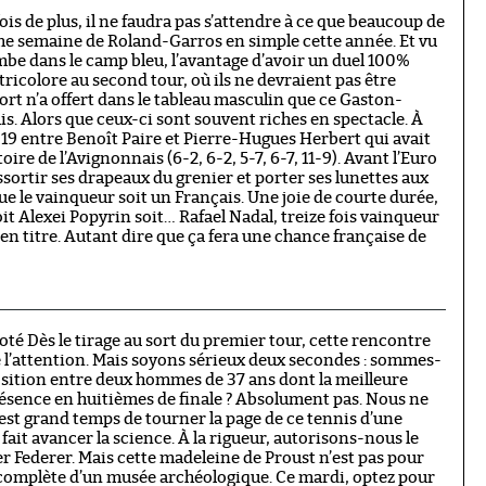
is de plus, il ne faudra pas s’attendre à ce que beaucoup de
me semaine de Roland-Garros en simple cette année. Et vu
ombe dans le camp bleu, l’avantage d’avoir un duel 100%
ricolore au second tour, où ils ne devraient pas être
rt n’a offert dans le tableau masculin que ce Gaston-
 Alors que ceux-ci sont souvent riches en spectacle. À
019 entre Benoît Paire et Pierre-Hugues Herbert qui avait
re de l’Avignonnais (6-2, 6-2, 5-7, 6-7, 11-9). Avant l’Euro
ssortir ses drapeaux du grenier et porter ses lunettes aux
e le vainqueur soit un Français. Une joie de courte durée,
it Alexei Popyrin soit… Rafael Nadal, treize fois vainqueur
n titre. Autant dire que ça fera une chance française de
té Dès le tirage au sort du premier tour, cette rencontre
ré l’attention. Mais soyons sérieux deux secondes : sommes-
osition entre deux hommes de 37 ans dont la meilleure
sence en huitièmes de finale ? Absolument pas. Nous ne
est grand temps de tourner la page de ce tennis d’une
fait avancer la science. À la rigueur, autorisons-nous le
er Federer. Mais cette madeleine de Proust n’est pas pour
 complète d’un musée archéologique. Ce mardi, optez pour