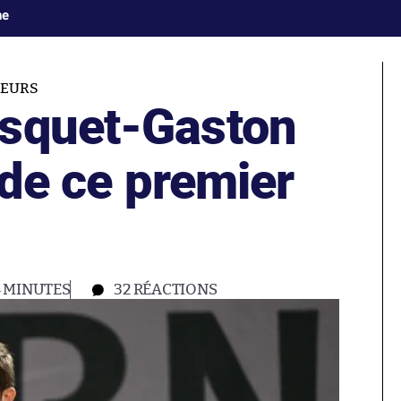
ne
UEURS
asquet-Gaston
e de ce premier
4 MINUTES
32
RÉACTIONS