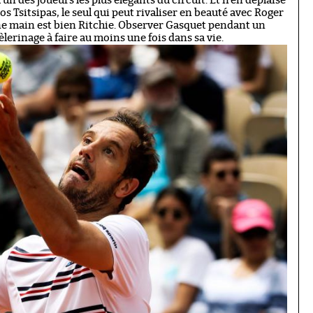
n des joueurs les plus élégants du circuit. Et n’en déplaise
Tsitsipas, le seul qui peut rivaliser en beauté avec Roger
ne main est bien Ritchie. Observer Gasquet pendant un
èlerinage à faire au moins une fois dans sa vie.