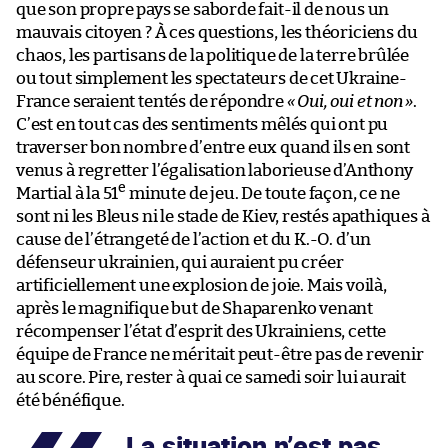
que son propre pays se saborde fait-il de nous un
mauvais citoyen ? À ces questions, les théoriciens du
chaos, les partisans de la politique de la terre brûlée
ou tout simplement les spectateurs de cet Ukraine-
France seraient tentés de répondre
« Oui, oui et non »
.
C’est en tout cas des sentiments mêlés qui ont pu
traverser bon nombre d’entre eux quand ils en sont
venus à regretter l’égalisation laborieuse d’Anthony
e
Martial à la 51
minute de jeu. De toute façon, ce ne
sont ni les Bleus ni le stade de Kiev, restés apathiques à
cause de l’étrangeté de l’action et du K.-O. d’un
défenseur ukrainien, qui auraient pu créer
artificiellement une explosion de joie. Mais voilà,
après le magnifique but de Shaparenko venant
récompenser l’état d’esprit des Ukrainiens, cette
équipe de France ne méritait peut-être pas de revenir
au score. Pire, rester à quai ce samedi soir lui aurait
été bénéfique.
La situation n’est pas