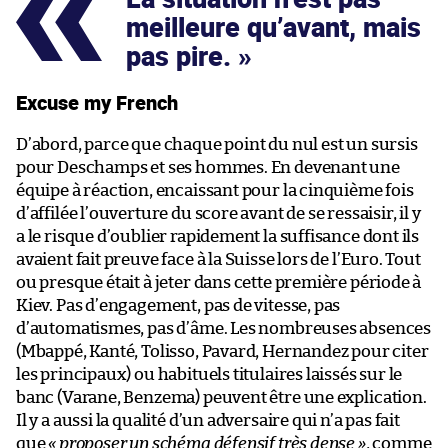
meilleure qu’avant, mais
pas pire.
Excuse my French
D’abord, parce que chaque point du nul est un sursis
pour Deschamps et ses hommes. En devenant une
équipe à réaction, encaissant pour la cinquième fois
d’affilée l’ouverture du score avant de se ressaisir, il y
a le risque d’oublier rapidement la suffisance dont ils
avaient fait preuve face à la Suisse lors de l’Euro. Tout
ou presque était à jeter dans cette première période à
Kiev. Pas d’engagement, pas de vitesse, pas
d’automatismes, pas d’âme. Les nombreuses absences
(Mbappé, Kanté, Tolisso, Pavard, Hernandez pour citer
les principaux) ou habituels titulaires laissés sur le
banc (Varane, Benzema) peuvent être une explication.
Il y a aussi la qualité d’un adversaire qui n’a pas fait
que
« proposer un schéma défensif très dense »
, comme