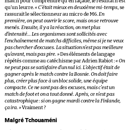
match pour comprendre qu’en façade, le résultat n’est
qu’un leurre.
« C’était mieux en deuxième mi-temps
, se
rassurait le sélectionneur au micro de M6.
En
première, on peut ouvrir le score, mais on se retrouve
menés. Ensuite, il y a la réaction, on met plus
d’intensité… Les organismes sont sollicités avec
l’enchaînement de matchs difficiles, même si je ne veux
pas chercher d’excuses. La situation n’est pas meilleure
qu’avant, mais pas pire. »
Des éléments de langage
répétés comme au catéchisme par Adrien Rabiot :
« On
ne peut pas se satisfaire d’un nul ici. L’objectif était de
gagner après le match contre la Bosnie. On doit faire
plus, créer plus face à un bloc solide, une équipe
compacte. Ce ne sont pas des excuses, mais c’est un
match de foot et on a tout donné. Après, ce n’est pas
catastrophique : si on gagne mardi contre la Finlande,
ça ira. »
Vraiment ?
Malgré Tchouaméni