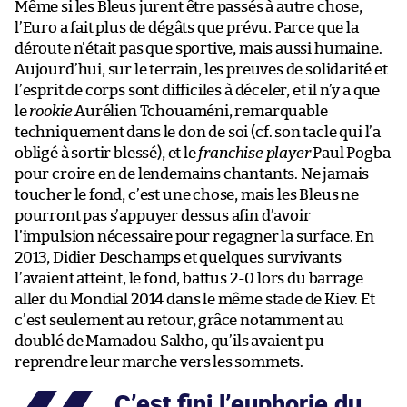
Même si les Bleus jurent être passés à autre chose,
l’Euro a fait plus de dégâts que prévu. Parce que la
déroute n’était pas que sportive, mais aussi humaine.
Aujourd’hui, sur le terrain, les preuves de solidarité et
l’esprit de corps sont difficiles à déceler, et il n’y a que
le
rookie
Aurélien Tchouaméni, remarquable
techniquement dans le don de soi (cf. son tacle qui l’a
obligé à sortir blessé), et le
franchise player
Paul Pogba
pour croire en de lendemains chantants. Ne jamais
toucher le fond, c’est une chose, mais les Bleus ne
pourront pas s’appuyer dessus afin d’avoir
l’impulsion nécessaire pour regagner la surface. En
2013, Didier Deschamps et quelques survivants
l’avaient atteint, le fond, battus 2-0 lors du barrage
aller du Mondial 2014 dans le même stade de Kiev. Et
c’est seulement au retour, grâce notamment au
doublé de Mamadou Sakho, qu’ils avaient pu
reprendre leur marche vers les sommets.
C’est fini l’euphorie du