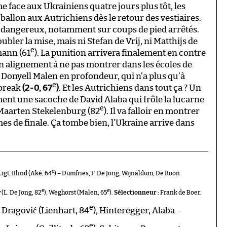
face aux Ukrainiens quatre jours plus tôt, les
e ballon aux Autrichiens dès le retour des vestiaires.
 dangereux, notamment sur coups de pied arrêtés.
bler la mise, mais ni Stefan de Vrij, ni Matthijs de
e
mann (61
). La punition arrivera finalement en contre
un alignement à ne pas montrer dans les écoles de
Donyell Malen en profondeur, qui n’a plus qu’à
e
 break
(2-0, 67
)
. Et les Autrichiens dans tout ça ? Un
ent une sacoche de David Alaba qui frôle la lucarne
e
 Maarten Stekelenburg (82
). Il va falloir en montrer
es de finale. Ça tombe bien, l’Ukraine arrive dans
e
igt, Blind (Aké, 64
) – Dumfries, F. De Jong, Wijnaldum, De Roon
e
e
 (L. De Jong, 82
), Weghorst (Malen, 65
).
Sélectionneur :
Frank de Boer.
e
ragović (Lienhart, 84
), Hinteregger, Alaba –
e