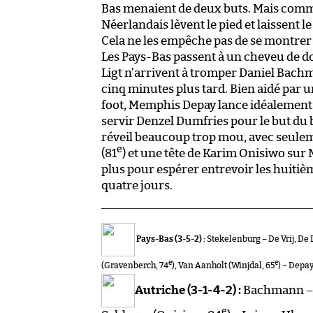
Bas menaient de deux buts. Mais comme 
Néerlandais lèvent le pied et laissent l
Cela ne les empêche pas de se montrer
Les Pays-Bas passent à un cheveu de dou
Ligt n’arrivent à tromper Daniel Bach
cinq minutes plus tard. Bien aidé par 
foot, Memphis Depay lance idéalement 
servir Denzel Dumfries pour le but du
réveil beaucoup trop mou, avec seulem
e
(81
) et une tête de Karim Onisiwo sur
plus pour espérer entrevoir les huitièm
quatre jours.
Pays-Bas (3-5-2) :
Stekelenburg – De Vrij, De L
e
e
(Gravenberch, 74
), Van Aanholt (Winjdal, 65
) – Depay
Autriche (3-1-4-2) :
Bachmann – D
e