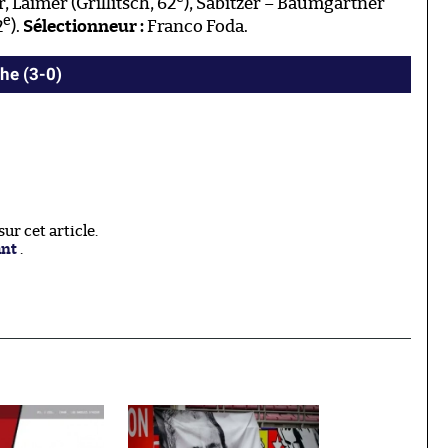
r, Laimer (Grillitsch, 62
), Sabitzer – Baumgartner
e
2
).
Sélectionneur :
Franco Foda.
he (3-0)
r cet article.
ant
.