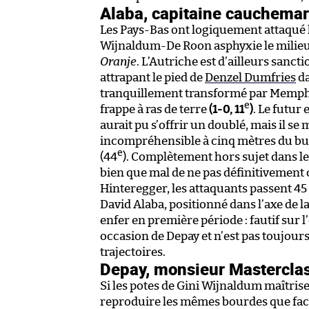
Alaba, capitaine cauchemar
Les Pays-Bas ont logiquement attaqué l
Wijnaldum-De Roon asphyxie le milieu 
Oranje
. L’Autriche est d’ailleurs sanc
attrapant le pied de
Denzel Dumfries
da
tranquillement transformé par Memph
e
frappe à ras de terre
(1-0, 11
)
. Le futur
aurait pu s’offrir un doublé, mais il se
incompréhensible à cinq mètres du but
e
(44
). Complètement hors sujet dans le
bien que mal de ne pas définitivement
Hinteregger, les attaquants passent 45
David Alaba, positionné dans l’axe de l
enfer en première période : fautif sur l
occasion de Depay et n’est pas toujours 
trajectoires.
Depay, monsieur Mastercla
Si les potes de Gini Wijnaldum maîtrise
reproduire les mêmes bourdes que face 