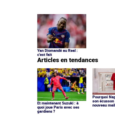
Yan Diomandé au Real :
c'est fait
Articles en tendances
Pourquoi Nap
son écusson 
Et maintenant Suzuki : à
nouveau mail
quoi joue Paris avec ses
gardiens ?