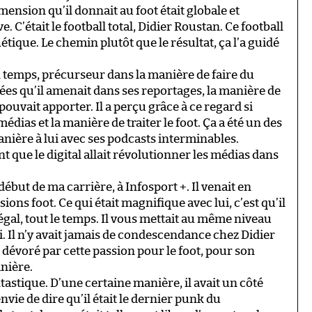
imension qu’il donnait au foot était globale et
. C’était le football total, Didier Roustan. Ce football
hétique. Le chemin plutôt que le résultat, ça l’a guidé
n temps, précurseur dans la manière de faire du
idées qu’il amenait dans ses reportages, la manière de
 pouvait apporter. Il a perçu grâce à ce regard si
médias et la manière de traiter le foot. Ça a été un des
manière à lui avec ses podcasts interminables.
t que le digital allait révolutionner les médias dans
début de ma carrière, à Infosport +. Il venait en
ions foot. Ce qui était magnifique avec lui, c’est qu’il
al, tout le temps. Il vous mettait au même niveau
. Il n’y avait jamais de condescendance chez Didier
t dévoré par cette passion pour le foot, pour son
anière.
astique. D’une certaine manière, il avait un côté
ie de dire qu’il était le dernier punk du