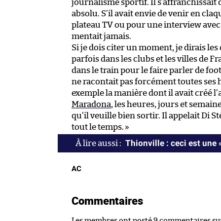
journalisme sportif. Il s’affranchissait
absolu. S’il avait envie de venir en claq
plateau TV ou pour une interview avec l
mentait jamais.
Si je dois citer un moment, je dirais l
parfois dans les clubs et les villes de F
dans le train pour le faire parler de foo
ne racontait pas forcément toutes ses hi
exemple la manière dont il avait créé l
Maradona
, les heures, jours et semai
qu’il veuille bien sortir. Il appelait Di 
tout le temps.
»
Thionville : ceci est une 
AC
Commentaires
Les membres ont posté 9 commentaires sur 