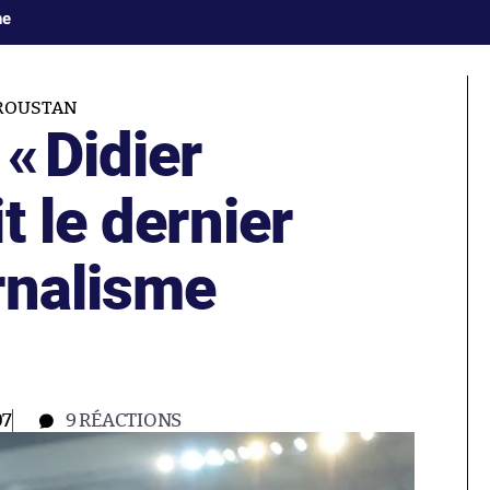
ne
 ROUSTAN
 «
Didier
t le dernier
rnalisme
07
9
RÉACTIONS