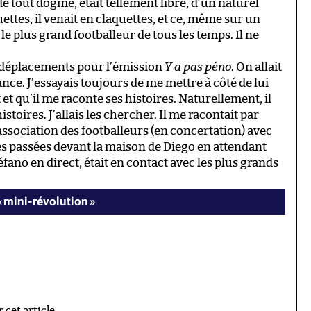
 de tout dogme, était tellement libre, d’un naturel
uettes, il venait en claquettes, et ce, même sur un
e plus grand footballeur de tous les temps. Il ne
es déplacements pour l’émission
Y a pas péno
. On allait
rance. J’essayais toujours de me mettre à côté de lui
t et qu’il me raconte ses histoires. Naturellement, il
stoires. J’allais les chercher. Il me racontait par
’association des footballeurs (en concertation) avec
nes passées devant la maison de Diego en attendant
Stéfano en direct, était en contact avec les plus grands
« mini-révolution »
cet article.