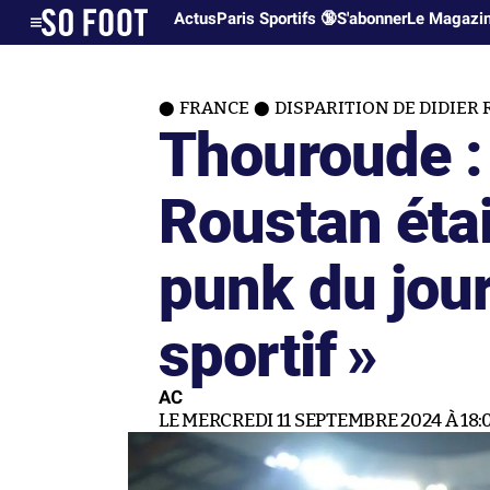
Actus
Paris Sportifs 🔞
S'abonner
Le Magazi
FRANCE
DISPARITION DE DIDIER
Thouroude :
Roustan étai
punk du jou
sportif »
AC
LE MERCREDI 11 SEPTEMBRE 2024 À 18: