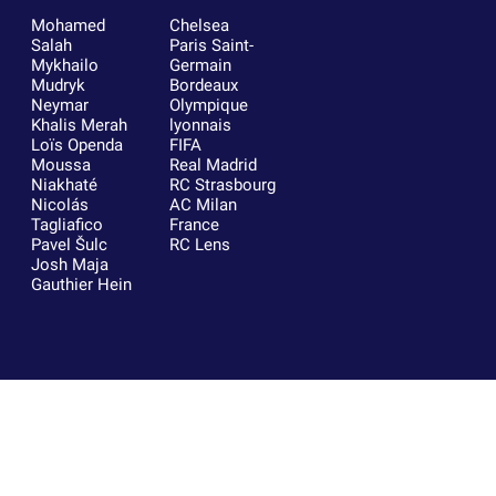
Mohamed
Chelsea
Salah
Paris Saint-
Mykhailo
Germain
Mudryk
Bordeaux
Neymar
Olympique
Khalis Merah
lyonnais
Loïs Openda
FIFA
Moussa
Real Madrid
Niakhaté
RC Strasbourg
Nicolás
AC Milan
Tagliafico
France
Pavel Šulc
RC Lens
Josh Maja
Gauthier Hein