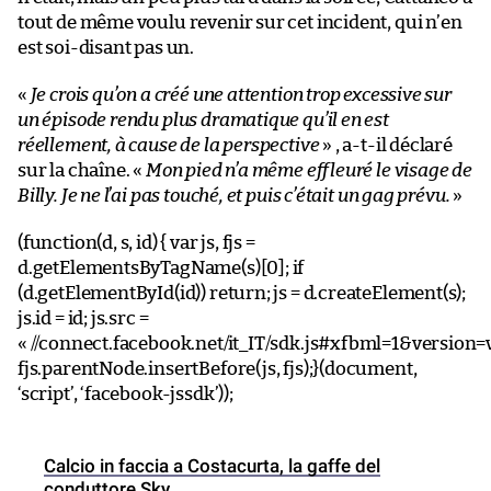
tout de même voulu revenir sur cet incident, qui n’en
est soi-disant pas un.
«
Je crois qu’on a créé une attention trop excessive sur
un épisode rendu plus dramatique qu’il en est
réellement, à cause de la perspective
» , a-t-il déclaré
sur la chaîne. «
Mon pied n’a même effleuré le visage de
Billy. Je ne l’ai pas touché, et puis c’était un gag prévu.
»
(function(d, s, id) { var js, fjs =
d.getElementsByTagName(s)[0]; if
(d.getElementById(id)) return; js = d.createElement(s);
js.id = id; js.src =
« //connect.facebook.net/it_IT/sdk.js#xfbml=1&version=v
fjs.parentNode.insertBefore(js, fjs);}(document,
‘script’, ‘facebook-jssdk’));
Calcio in faccia a Costacurta, la gaffe del
conduttore Sky