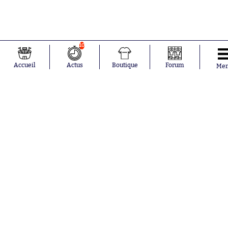
10
Accueil
Actus
Boutique
Forum
Me