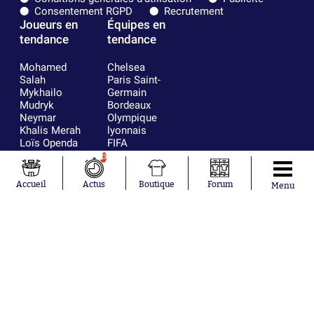
Consentement RGPD
Recrutement
Joueurs en
Équipes en
tendance
tendance
Mohamed
Chelsea
Salah
Paris Saint-
Mykhailo
Germain
Mudryk
Bordeaux
Neymar
Olympique
Khalis Merah
lyonnais
Loïs Openda
FIFA
Moussa
Real Madrid
0
Niakhaté
RC Strasbourg
Nicolás
AC Milan
Accueil
Actus
Boutique
Forum
Menu
Tagliafico
France
Pavel Šulc
RC Lens
Josh Maja
Gauthier Hein