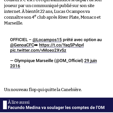
joueur par un communiqué publié sur son site
internet. À bientôt 22 ans, Lucas Ocampos va
e
connaître son 4
club après River Plate, Monaco et
Marseille.
OFFICIEL –
@Locampos15
prêté avec option au
@GenoaCFC
➡️
https://t.co/YaqSPvlqvl
pic.twitter.com/vMoeo2XvSz
— Olympique Marseille (@OM_Officiel)
29 juin
2016
Un nouveau flop qui quitte la Canebière.
Facundo Medina va soulager les comptes de l'OM