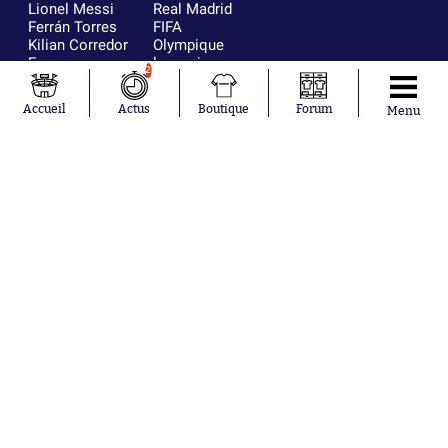
Lionel Messi
Real Madrid
Ferrán Torres
FIFA
Kilian Corredor
Olympique
Franco
lyonnais
2
Mastantuono
AS Monaco
Orel Mangala
FC Barcelone
Accueil
Actus
Boutique
Forum
Menu
Rio Mavuba
Argentine
Rodri
RC Strasbourg
Mika Godts
Trabzonspor