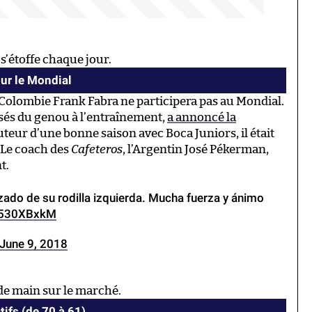
s’étoffe chaque jour.
our le Mondial
a Colombie Frank Fabra ne participera pas au Mondial.
isés du genou à l’entraînement,
a annoncé la
uteur d’une bonne saison avec Boca Juniors, il était
. Le coach des
Cafeteros
, l’Argentin José Pékerman,
t.
zado de su rodilla izquierda. Mucha fuerza y ánimo
lH530XBxkM
June 9, 2018
de main sur le marché.
tifs (de 70 à 61)