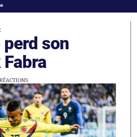
ne
E
 perd son
k Fabra
RÉACTIONS