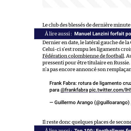
Le club des blessés de dernière minute 
Manuel Lanzini forfait p
Dernier en date, le latéral gauche de l
Celui-ci s’est rompu les ligaments cro
Fédération colombienne de football
. A
pressenti pour être titulaire en Russie
n’a pas encore annoncé son remplaçan
Frank Fabra: rotura de ligamento cru
para
@frankfabra
pic.twitter.com/
— Guillermo Arango (@guilloarango)
Il reste donc quelques places de secon
Top 100 : Footballeurs fic