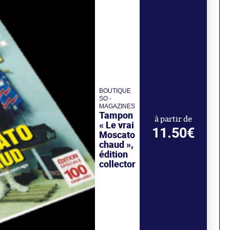
BOUTIQUE
SO -
MAGAZINES
Tampon
à partir de
« Le vrai
11.50€
Moscato
chaud »,
édition
collector