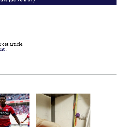
cet article.
ant
.