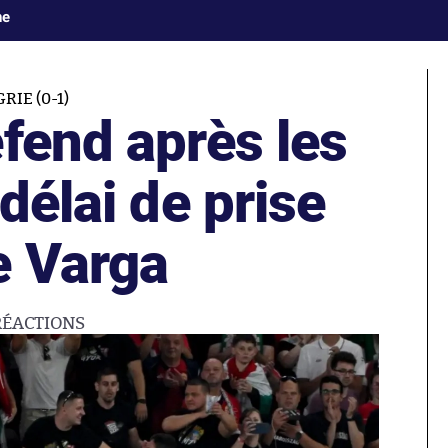
ne
IE (0-1)
fend après les
délai de prise
e Varga
RÉACTIONS