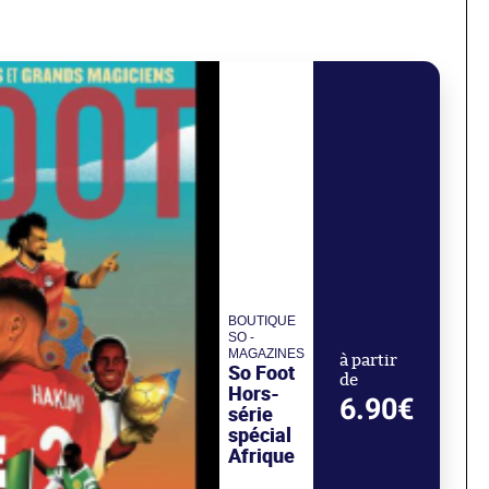
BOUTIQUE
SO -
MAGAZINES
à partir
So Foot
de
Hors-
6.90€
série
spécial
Afrique