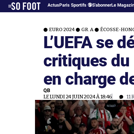
Actus
Paris Sportifs 🔞
S'abonner
Le Magazi
EURO 2024
GR. A
ÉCOSSE-HONGR
L’UEFA se dé
critiques du 
en charge d
QB
LE LUNDI 24 JUIN 2024 À 18:46
11