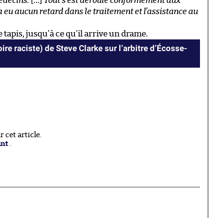
édecins.
[…]
Tout s’est déroulé conformément aux
a eu aucun retard dans le traitement et l’assistance au
 tapis, jusqu’à ce qu’il arrive un drame.
re raciste) de Steve Clarke sur l’arbitre d’Écosse-
cet article.
ant
.