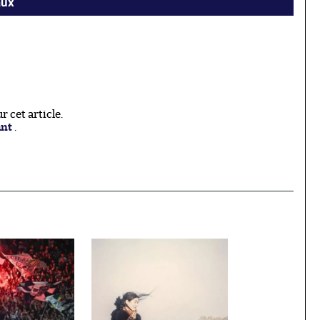
aux
 cet article.
ant
.