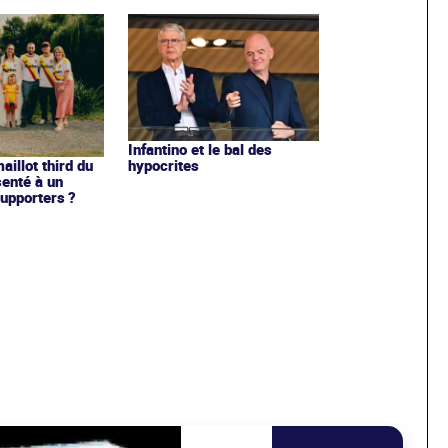
Infantino et le bal des
hypocrites
illot third du
enté à un
upporters ?