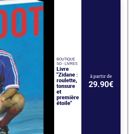
BOUTIQUE
SO - LIVRES
Livre
"Zidane :
à partir de
roulette,
29.90€
tonsure
et
première
étoile"