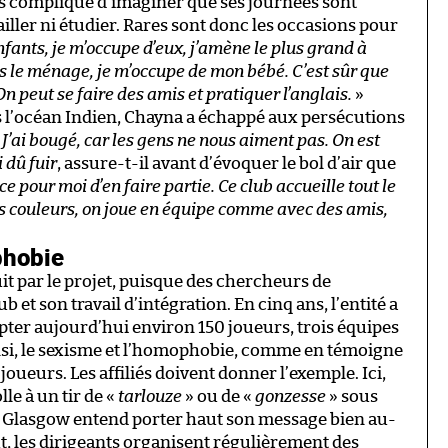
Pas compliqué d’imaginer que ses journées sont
ailler ni étudier. Rares sont donc les occasions pour
nfants, je m’occupe d’eux, j’amène le plus grand à
ais le ménage, je m’occupe de mon bébé. C’est sûr que
On peut se faire des amis et pratiquer l’anglais.
»
ans l’océan Indien, Chayna a échappé aux persécutions
«
J’ai bougé, car les gens ne nous aiment pas. On est
i dû fuir
, assure-t-il avant d’évoquer le bol d’air que
e pour moi d’en faire partie. Ce club accueille tout le
les couleurs, on joue en équipe comme avec des amis,
phobie
uit par le projet, puisque des chercheurs de
b et son travail d’intégration. En cinq ans, l’entité a
pter aujourd’hui environ 150 joueurs, trois équipes
nsi, le sexisme et l’homophobie, comme en témoigne
s joueurs. Les affiliés doivent donner l’exemple. Ici,
e à un tir de «
tarlouze
» ou de «
gonzesse
» sous
ed Glasgow entend porter haut son message bien au-
ut, les dirigeants organisent régulièrement des