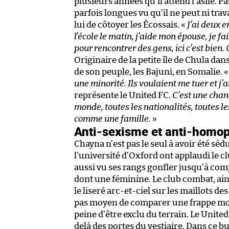
plusieurs années qu’il attend l’asile. 
parfois longues vu qu’il ne peut ni trav
lui de côtoyer les Écossais. «
J’ai deux e
l’école le matin, j’aide mon épouse, je f
pour rencontrer des gens, ici c’est bien. 
Originaire de la petite île de Chula d
de son peuple, les Bajuni, en Somalie. 
une minorité. Ils voulaient me tuer et j’a
représente le United FC.
C’est une chanc
monde, toutes les nationalités, toutes 
comme une famille.
»
Anti-sexisme et anti-homo
Chayna n’est pas le seul à avoir été séd
l’université d’Oxford ont applaudi le clu
aussi vu ses rangs gonfler jusqu’à com
dont une féminine. Le club combat, ai
le liseré arc-et-ciel sur les maillots de
pas moyen de comparer une frappe moll
peine d’être exclu du terrain. Le Unit
delà des portes du vestiaire. Dans ce b