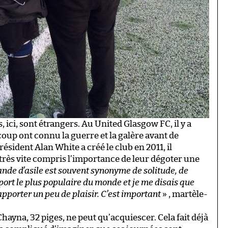
ici, sont étrangers. Au United Glasgow FC, il y a
coup ont connu la guerre et la galère avant de
ésident Alan White a créé le club en 2011, il
a très vite compris l’importance de leur dégoter une
mande d’asile est souvent synonyme de solitude, de
sport le plus populaire du monde et je me disais que
pporter un peu de plaisir. C’est important
» , martèle-
yna, 32 piges, ne peut qu’acquiescer. Cela fait déjà