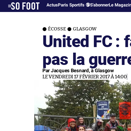
Actus
Paris Sportifs 🔞
S'abonner
Le Magazi
ÉCOSSE
GLASGOW
United FC : f
pas la guerr
Par Jacques Besnard, à Glasgow
LE VENDREDI 17 FÉVRIER 2017 À 14:00