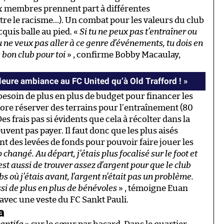
x membres prennent part à différentes
tre le racisme…). Un combat pour les valeurs du club
quis balle au pied. «
Si tu ne peux pas t’entraîner ou
 ne veux pas aller à ce genre d’événements, tu dois en
 bon club pour toi
» , confirme Bobby Macaulay,
leure ambiance au FC United qu’à Old Trafford ! »
besoin de plus en plus de budget pour financer les
re réserver des terrains pour l’entraînement (80
es frais pas si évidents que cela à récolter dans la
vent pas payer. Il faut donc que les plus aisés
t des levées de fonds pour pouvoir faire jouer les
hangé. Au départ, j’étais plus focalisé sur le foot et
st aussi de trouver assez d’argent pour que le club
bs où j’étais avant, l’argent n’était pas un problème.
si de plus en plus de bénévoles
» , témoigne Euan
avec une veste du FC Sankt Pauli.
a