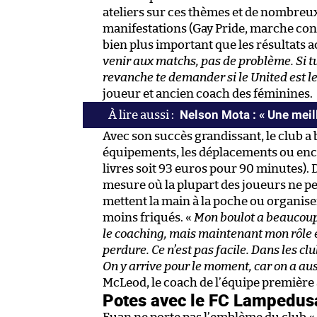
ateliers sur ces thèmes et de nombreu
manifestations (Gay Pride, marche con
bien plus important que les résultats ac
venir aux matchs, pas de problème. Si tu
revanche te demander si le United est le
joueur et ancien coach des féminines.
Nelson Mota : « Une meil
Avec son succès grandissant, le club a 
équipements, les déplacements ou enco
livres soit 93 euros pour 90 minutes). D
mesure où la plupart des joueurs ne peu
mettent la main à la poche ou organisen
moins friqués. «
Mon boulot a beaucoup c
le coaching, mais maintenant mon rôle e
perdure. Ce n’est pas facile. Dans les clu
On y arrive pour le moment, car on a aus
McLeod, le coach de l’équipe première 
Potes avec le FC Lampedus