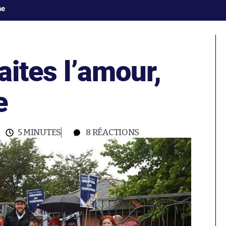
ne
aites l’amour,
e
5 MINUTES
8
RÉACTIONS