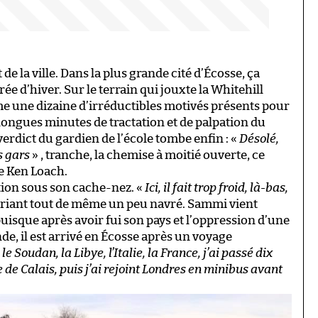
de la ville. Dans la plus grande cité d’Écosse, ça
ée d’hiver. Sur le terrain qui jouxte la Whitehill
me une dizaine d’irréductibles motivés présents pour
e longues minutes de tractation et de palpation du
erdict du gardien de l’école tombe enfin : «
Désolé,
s gars
» , tranche, la chemise à moitié ouverte, ce
de Ken Loach.
tion sous son cache-nez. «
Ici, il fait trop froid, là-bas,
ouriant tout de même un peu navré. Sammi vient
 puisque après avoir fui son pays et l’oppression d’une
de, il est arrivé en Écosse après un voyage
 le Soudan, la Libye, l’Italie, la France, j’ai passé dix
e de Calais, puis j’ai rejoint Londres en minibus avant