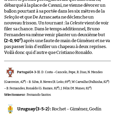
débarqué à la place de Cavani, ne vienne dévorer un
ballon pourtant à sa portée dans les six mètres de la
Seleção
et que De Arrascaeta ne déclenche un
nouveau frisson. Un tournant : la
Celeste
vient de voir
filer sa chance. Dans le temps additionnel, Bruno
Fernandes va même venir planter un deuxième but
e
(2-0, 90
)
après une faute de main de Giménez et ne va
pas passer loin d’enfiler un chapeau à deux reprises.
Voilà donc qui d’autre que Cristiano Ronaldo.
Portugal (4-3-3) :
D. Costa – Cancelo, Pepe, R. Dias, N. Mendes
e
e
e
(Guerreiro, 42
) – B. Silva, R. Neves (R. Leão, 69
), W. Carvalho (Palhinha, 82
)
e
e
– B. Fernandes, Ronaldo (G. Ramos, 82
), J. Félix (M. Nunes, 82
).
Sélectionneur :
Fernando Santos.
Uruguay (3-5-2) :
Rochet – Giménez, Godín