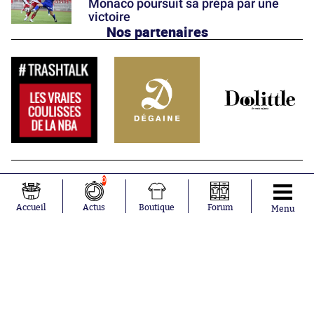
Monaco poursuit sa prépa par une
victoire
Nos partenaires
0
Accueil
Actus
Boutique
Forum
Menu
Abonnements
Contacts
La boutique SO PRESS
Mentions légales
Conditions générales d'utilisation
Publicité
Consentement RGPD
Recrutement
Joueurs en
Équipes en