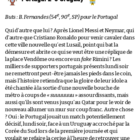
e
e
Buts : B. Fernandes (54
, 90
, SP) pour le Portugal
Qui d’autre que lui ? Après Lionel Messi et Neymar, qui
d’autre que Cristiano Ronaldo pour venir cavaler dans
cette ville nouvelle qu’est Lusail, point qui bat la
démesure et abrite ce qui se veut être une réplique de
la place Vendôme ou encore un
fake
Rimini ? Les
milliers de supporters portugais présents lundi soir
ne remettront peut-être jamais les pieds dans le coin,
mais l’histoire retiendra que la gloire de leur idole a
été chantée à la sortie d’une nouvelle bouche de
métro à coups de
« suuuuuuu »
assourdissants, mais
aussi qu’ils sont venus jusqu’au Qatar pour le voir de
nouveau allumer un mur sur coup franc. Autre chose
? Oui : le Portugal jouait un match potentiellement
décisif, lundi soir, face à un Uruguay accroché par la
Corée du Sud lors de la première journée et qui
voulait se refaire la cerise à l’heure de retrouver une