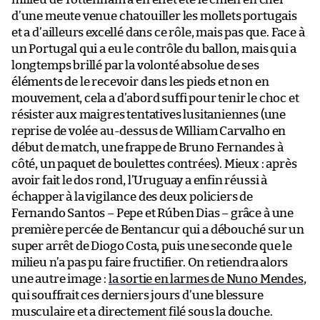
d’une meute venue chatouiller les mollets portugais
et a d’ailleurs excellé dans ce rôle, mais pas que. Face à
un Portugal qui a eu le contrôle du ballon, mais qui a
longtemps brillé par la volonté absolue de ses
éléments de le recevoir dans les pieds et non en
mouvement, cela a d’abord suffi pour tenir le choc et
résister aux maigres tentatives lusitaniennes (une
reprise de volée au-dessus de William Carvalho en
début de match, une frappe de Bruno Fernandes à
côté, un paquet de boulettes contrées). Mieux : après
avoir fait le dos rond, l’Uruguay a enfin réussi à
échapper à la vigilance des deux policiers de
Fernando Santos – Pepe et Rúben Dias – grâce à une
première percée de Bentancur qui a débouché sur un
super arrêt de Diogo Costa, puis une seconde que le
milieu n’a pas pu faire fructifier. On retiendra alors
une autre image :
la sortie en larmes de Nuno Mendes
,
qui souffrait ces derniers jours d’une blessure
musculaire et a directement filé sous la douche.