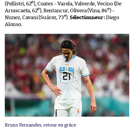
e
(Pellistri, 62
), Coates – Varela, Valverde, Vecino (De
e
e
Arrascaeta, 62
), Bentancur, Olivera (Vina, 86
) –
e
Nunez, Cavani (Suárez, 73
).
Sélectionneur :
Diego
Alonso.
Bruno Fernandes, retour en grâce