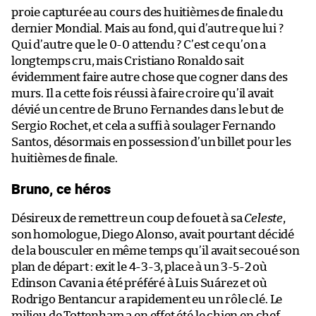
proie capturée au cours des huitièmes de finale du
dernier Mondial. Mais au fond, qui d’autre que lui ?
Qui d’autre que le 0-0 attendu ? C’est ce qu’on a
longtemps cru, mais Cristiano Ronaldo sait
évidemment faire autre chose que cogner dans des
murs. Il a cette fois réussi à faire croire qu’il avait
dévié un centre de Bruno Fernandes dans le but de
Sergio Rochet, et cela a suffi à soulager Fernando
Santos, désormais en possession d’un billet pour les
huitièmes de finale.
Bruno, ce héros
Désireux de remettre un coup de fouet à sa
Celeste
,
son homologue, Diego Alonso, avait pourtant décidé
de la bousculer en même temps qu’il avait secoué son
plan de départ : exit le 4-3-3, place à un 3-5-2 où
Edinson Cavani a été préféré à Luis Suárez et où
Rodrigo Bentancur a rapidement eu un rôle clé. Le
milieu de Tottenham a en effet été le chien en chef