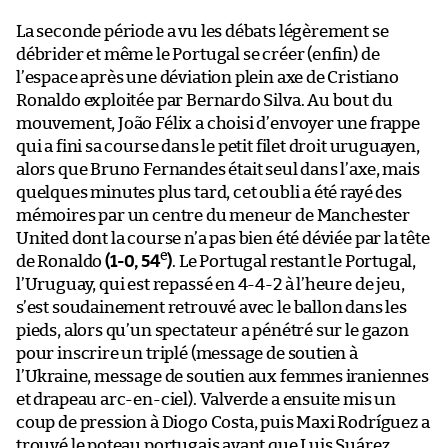
La seconde période a vu les débats légèrement se
débrider et même le Portugal se créer (enfin) de
l’espace après une déviation plein axe de Cristiano
Ronaldo exploitée par Bernardo Silva. Au bout du
mouvement, João Félix a choisi d’envoyer une frappe
qui a fini sa course dans le petit filet droit uruguayen,
alors que Bruno Fernandes était seul dans l’axe, mais
quelques minutes plus tard, cet oubli a été rayé des
mémoires par un centre du meneur de Manchester
United dont la course n’a pas bien été déviée par la tête
e
de Ronaldo
(1-0, 54
)
. Le Portugal restant le Portugal,
l’Uruguay, qui est repassé en 4-4-2 à l’heure de jeu,
s’est soudainement retrouvé avec le ballon dans les
pieds, alors qu’un spectateur a pénétré sur le gazon
pour inscrire un triplé (message de soutien à
l’Ukraine, message de soutien aux femmes iraniennes
et drapeau arc-en-ciel). Valverde a ensuite mis un
coup de pression à Diogo Costa, puis Maxi Rodríguez a
trouvé le poteau portugais avant que Luis Suárez,