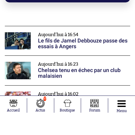
Aujourd'hui à 16:54
Le fils de Jamel Debbouze passe des
essais à Angers
Aujourd'hui à 16:23
Chelsea tenu en échec par un club
malaisien
Aujourd'hui à 16:02
Un chef d'orchestre du milieu accueilli
10
en rock star à Arsenal
Nos partenaires
Accueil
Actus
Boutique
Forum
Menu