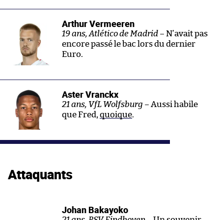
Arthur Vermeeren
19 ans, Atlético de Madrid –
N’avait pas
encore passé le bac lors du dernier
Euro.
Aster Vranckx
21 ans, VfL Wolfsburg –
Aussi habile
que Fred,
quoique
.
Attaquants
Johan Bakayoko
21 ans, PSV Eindhoven –
Un souvenir