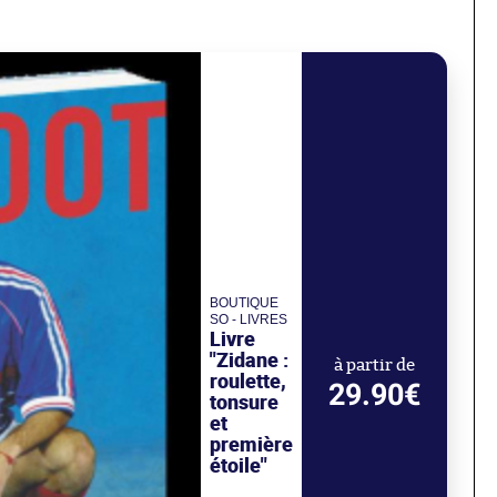
BOUTIQUE
SO - LIVRES
Livre
"Zidane :
à partir de
roulette,
29.90€
tonsure
et
première
étoile"