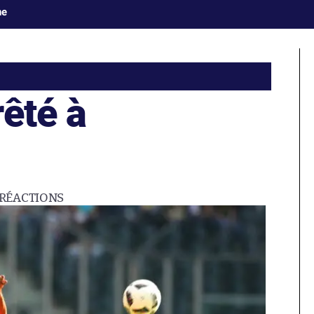
ne
êté à
RÉACTIONS