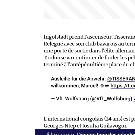
Ingolstadt prend l’ascenseur, Tisserand
Relégué avec son club bavarois au term
une porte de sortie dans l’élite allem
Toulouse va continuer de fouler les pe
terminé à l’antépénultième place du c
Ausleihe für die Abwehr:
@TISSERA
willkommen, Marcel! ☺️➡️
https://t
— VfL Wolfsburg (@VfL_Wolfsburg)
L’international congolais (24 ans) est 
Georges Ntep et Josuha Guilavogui.
L’équipe type des néoph