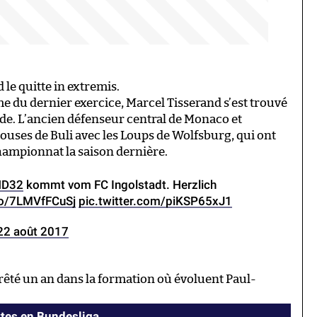
 le quitte in extremis.
e du dernier exercice, Marcel Tisserand s’est trouvé
ande. L’ancien défenseur central de Monaco et
louses de Buli avec les Loups de Wolfsburg, qui ont
hampionnat la saison dernière.
ND32
kommt vom FC Ingolstadt. Herzlich
.co/7LMVfFCuSj
pic.twitter.com/piKSP65xJ1
22 août 2017
prêté un an dans la formation où évoluent Paul-
ytes en Bundesliga