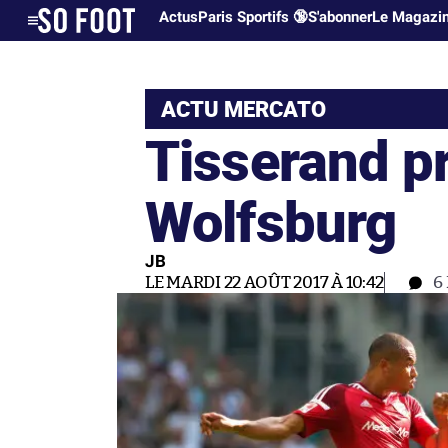
Actus
Paris Sportifs 🔞
S'abonner
Le Magazi
ACTU MERCATO
Tisserand pr
Wolfsburg
JB
LE MARDI 22 AOÛT 2017 À 10:42
6