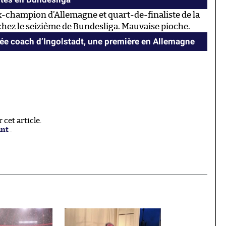
ex-champion d’Allemagne et quart-de-finaliste de la
 chez le seizième de Bundesliga. Mauvaise pioche.
 coach d’Ingolstadt, une première en Allemagne
cet article.
ant
.