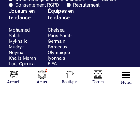
Consentement RGPD
Recrutement
Joueurs en
Équipes en
tendance
tendance
Mohamed
Chelsea
Salah
Paris Saint-
Mykhailo
Germain
Mudryk
Bordeaux
Neymar
Olympique
Khalis Merah
lyonnais
Loïs Openda
FIFA
Moussa
Real Madrid
0
Niakhaté
RC Strasbourg
Nicolás
AC Milan
Accueil
Actus
Boutique
Forum
Menu
Tagliafico
France
Pavel Šulc
RC Lens
Josh Maja
Gauthier Hein