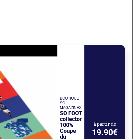
BOUTIQUE
SO -
MAGAZINES
SO FOOT
collector
100%
à partir de
Coupe
19.90€
du