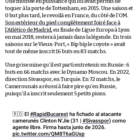
Une montée en puissance qui lui avait permis de
toquer à la porte de Tottenham, en 2015. Une saison et
0 but plus tard, le revoilà en France, du côté de l’OM.
Son extérieur du pied complètement foiré face à
l’Atlético de Madrid,
en finale de Ligue Europa à Lyon
en mai 2018, restera à jamais dans la légende. En trois
saisons sur le Vieux-Port, « Bip bip le coyote » avait
tout de même inscrit 16 buts en 83 matchs.
Une grise mine qu’il est parti entretenir en Russie : 6
buts en 66 matchs avec le Dynamo Moscou. En 2022,
direction Sivasspor, en Turquie. En 72 matchs, le
Camerounais a réussi à faire pire qu’en Russie,
puisqu’il a inscrit seulement 5 petits pions.
🇷🇴 El
#RapidBucarest
ha fichado al atacante
camerunés Clinton N'Jie (31 |
#Sivasspor
) como
agente libre. Firma hasta junio de 2026.
pic.twitter.com/QM8T6aGUsp