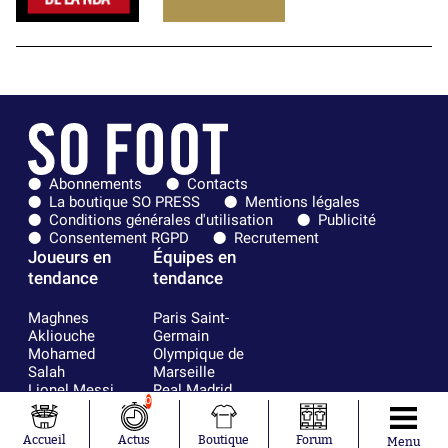
Abonnements
Contacts
La boutique SO PRESS
Mentions légales
Conditions générales d'utilisation
Publicité
Consentement RGPD
Recrutement
Joueurs en
Équipes en
tendance
tendance
Maghnes
Paris Saint-
Akliouche
Germain
Mohamed
Olympique de
Salah
Marseille
Lionel Messi
Real Madrid
0
Ferrán Torres
FIFA
Kilian Corredor
Olympique
Accueil
Actus
Boutique
Forum
Franco
lyonnais
Menu