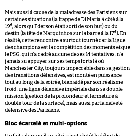
Mais aussi à cause de la maladresse des Parisiens sur
certaines situations (la frappe de Di María à côté à la
e
19
, alors qu’Ederson était sorti de son but) ou du
e
destin (la tête de Marquinhos sur la barre à la 17
). En
réalité, cette rencontre a surtout tourné car la Ligue
des champions est la compétition des moments et que
le PSG, qui n’a cadré aucune de ses 14 tentatives, n’a
jamais su appuyer sur ses temps forts là où
Manchester City, toujours impeccable dans sa gestion
des transitions défensives, est monté en puissance
tout au long de la soirée, bien aidé par son réalisme
froid, une ligne défensive impériale dans sa double
mission (gestion de la profondeur et fermeture à
double tour de la surface), mais aussi par la naïveté
défensive des Parisiens.
Bloc écartelé et multi-options
Un fait : alors qu’ils maîtrisaient plutôt le début de