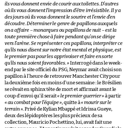
ils vous donnent envie de courir aux toilettes. D’autres
où ils vous donnent l’impression d’être irrésistible. Il y a
des jours où ils vous donnent le sourire et l’envie d’en
découdre. Déterminer le genre de papillons auxquels
on a affaire – monarques ou papillons de nuit – est la
toute première chose à faire pendant qu’on se dirige
vers l’arène. Se représenter ces papillons, interpréter ce
qu’ils nous disent sur notre état mental et physique, est
le premier pas pour les apprivoiser et faire en sorte
qu’ils nous soient favorables. »
Interrogé dans le week-
end par le site officiel du PSG, Neymar avait choisi son
papillon à l’heure de retrouver Manchester City pour
la deuxième fois en moins d’une semaine : le Brésilien
se rêvait en sphinx tête de mort et affirmait avant le
coup d’envoi qu’il serait
« le premier guerrier »
à partir
« au combat pour l’équipe »
, quitte à
« mourir sur le
terrain »
. Privé de Kylian Mbappé et Idrissa Gueye,
deux des lépidoptères les plus précieux de sa
collection, Mauricio Pochettino, lui, avait fait une