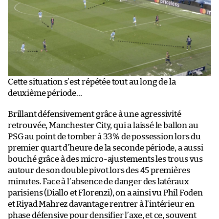
Cette situation s’est répétée tout au long de la
deuxième période…
Brillant défensivement grâce à une agressivité
retrouvée, Manchester City, qui a laissé le ballon au
PSG au point de tomber à 33% de possession lors du
premier quart d’heure de la seconde période, a aussi
bouché grâce à des micro-ajustements les trous vus
autour de son double pivot lors des 45 premières
minutes. Face à l’absence de danger des latéraux
parisiens (Diallo et Florenzi), on a ainsi vu Phil Foden
et Riyad Mahrez davantage rentrer à l’intérieur en
phase défensive pour densifier l’axe, et ce, souvent