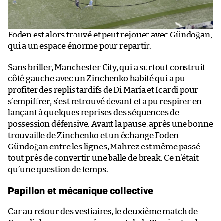
Foden est alors trouvé et peut rejouer avec Gündoğan,
qui a un espace énorme pour repartir.
Sans briller, Manchester City, qui a surtout construit
côté gauche avec un Zinchenko habité qui a pu
profiter des replis tardifs de Di María et Icardi pour
s’empiffrer, s’est retrouvé devant et a pu respirer en
lançant à quelques reprises des séquences de
possession défensive. Avant la pause, après une bonne
trouvaille de Zinchenko et un échange Foden-
Gündoğan entre les lignes, Mahrez est même passé
tout près de convertir une balle de break. Ce n’était
qu’une question de temps.
Papillon et mécanique collective
Car au retour des vestiaires, le deuxième match de