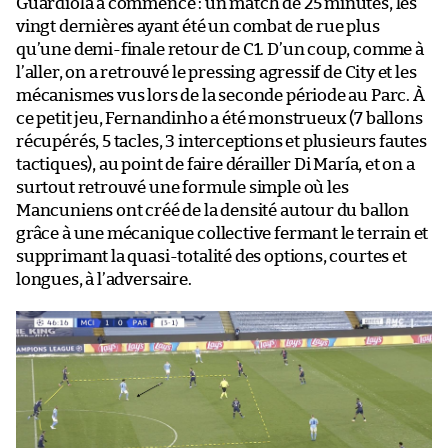
Guardiola a commencé : un match de 25 minutes, les
vingt dernières ayant été un combat de rue plus
qu’une demi-finale retour de C1. D’un coup, comme à
l’aller, on a retrouvé le pressing agressif de City et les
mécanismes vus lors de la seconde période au Parc. À
ce petit jeu, Fernandinho a été monstrueux (7 ballons
récupérés, 5 tacles, 3 interceptions et plusieurs fautes
tactiques), au point de faire dérailler Di María, et on a
surtout retrouvé une formule simple où les
Mancuniens ont créé de la densité autour du ballon
grâce à une mécanique collective fermant le terrain et
supprimant la quasi-totalité des options, courtes et
longues, à l’adversaire.