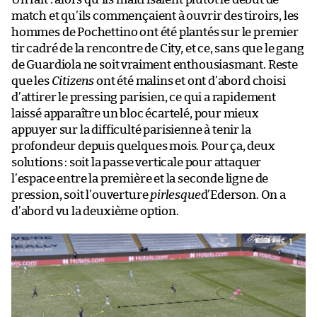
match et qu’ils commençaient à ouvrir des tiroirs, les
hommes de Pochettino ont été plantés sur le premier
tir cadré de la rencontre de City, et ce, sans que le gang
de Guardiola ne soit vraiment enthousiasmant. Reste
que les
Citizens
ont été malins et ont d’abord choisi
d’attirer le pressing parisien, ce qui a rapidement
laissé apparaître un bloc écartelé, pour mieux
appuyer sur la difficulté parisienne à tenir la
profondeur depuis quelques mois. Pour ça, deux
solutions : soit la passe verticale pour attaquer
l’espace entre la première et la seconde ligne de
pression, soit l’ouverture
pirlesque
d’Ederson. On a
d’abord vu la deuxième option.