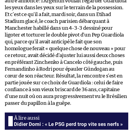
autre annonce : l’Argentin voulait regarder Guardiola
les yeux dans les yeux sur le terrain de la possession.
Et c’est ce qu’il a fait, mardi soir, dans un Etihad
Stadium glacé, le coach parisien débarquant à
Manchester habillé dans un 4-3-3 dessiné pour
ligoter et torturer le double pivot d’un Pep Guardiola
qui, parce qu’il avait anticipé le fait que son
homologue ferait « quelque chose de nouveau » pour
ce retour, avait décidé d’ajuster lui aussi deux choses
en préférant Zinchenko à Cancelo côté gauche, puis
Fernandinho à Rodri pour épauler Gündoğan au
cœur de son réacteur. Résultat, la rencontre s’est en
partie jouée sur ce choix de Guardiola : celui de faire
confiance à son vieux briscard de 36 ans, capitaine
d’une nuit où on aura progressivement vu le Brésilien
passer du papillon à la guêpe.
Didier Domi : « Le PSG perd trop vite ses nerfs »