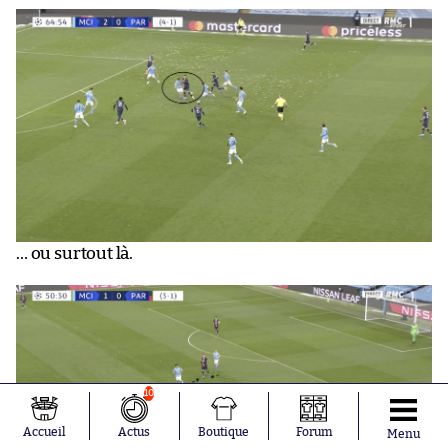
… ou surtout là.
10
Accueil
Actus
Boutique
Forum
Menu