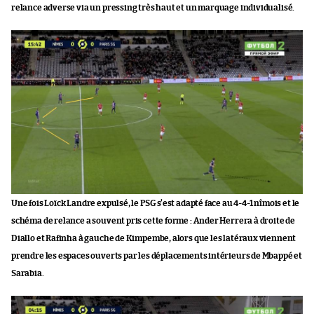
relance adverse via un pressing très haut et un marquage individualisé.
Une fois Loïck Landre expulsé, le PSG s’est adapté face au 4-4-1 nîmois et le
schéma de relance a souvent pris cette forme : Ander Herrera à droite de
Diallo et Rafinha à gauche de Kimpembe, alors que les latéraux viennent
prendre les espaces ouverts par les déplacements intérieurs de Mbappé et
Sarabia.