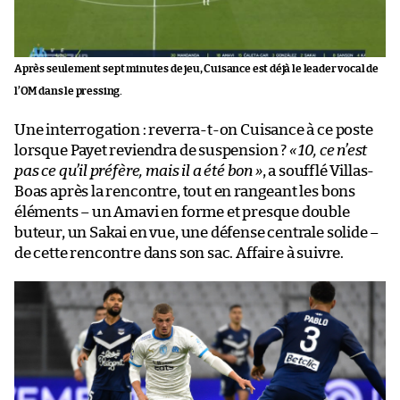
Après seulement sept minutes de jeu, Cuisance est déjà le leader vocal de
l’OM dans le pressing.
Une interrogation : reverra-t-on Cuisance à ce poste
lorsque Payet reviendra de suspension ?
« 10, ce n’est
pas ce qu’il préfère, mais il a été bon »
, a soufflé Villas-
Boas après la rencontre, tout en rangeant les bons
éléments – un Amavi en forme et presque double
buteur, un Sakai en vue, une défense centrale solide –
de cette rencontre dans son sac. Affaire à suivre.