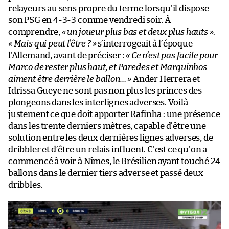
relayeurs au sens propre du terme lorsqu’il dispose
son PSG en 4-3-3 comme vendredi soir. À
comprendre,
« un joueur plus bas et deux plus hauts »
.
« Mais qui peut l’être ? »
s’interrogeait à l’époque
l’Allemand, avant de préciser :
« Ce n’est pas facile pour
Marco de rester plus haut, et Paredes et Marquinhos
aiment être derrière le ballon… »
Ander Herrera et
Idrissa Gueye ne sont pas non plus les princes des
plongeons dans les interlignes adverses. Voilà
justement ce que doit apporter Rafinha : une présence
dans les trente derniers mètres, capable d’être une
solution entre les deux dernières lignes adverses, de
dribbler et d’être un relais influent. C’est ce qu’on a
commencé à voir à Nîmes, le Brésilien ayant touché 24
ballons dans le dernier tiers adverse et passé deux
dribbles.