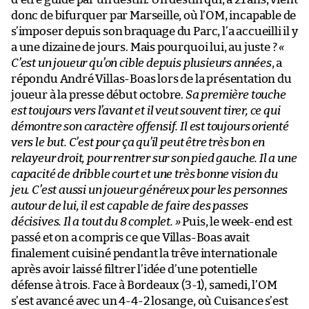
donc de bifurquer par Marseille, où l’OM, incapable de
s’imposer depuis son braquage du Parc, l’a accueilli il y
a une dizaine de jours. Mais pourquoi lui, au juste ?
«
C’est un joueur qu’on cible depuis plusieurs années
, a
répondu André Villas-Boas lors de la présentation du
joueur à la presse début octobre.
Sa première touche
est toujours vers l’avant et il veut souvent tirer, ce qui
démontre son caractère offensif. Il est toujours orienté
vers le but. C’est pour ça qu’il peut être très bon en
relayeur droit, pour rentrer sur son pied gauche. Il a une
capacité de dribble court et une très bonne vision du
jeu. C’est aussi un joueur généreux pour les personnes
autour de lui, il est capable de faire des passes
décisives. Il a tout du 8 complet. »
Puis, le week-end est
passé et on a compris ce que Villas-Boas avait
finalement cuisiné pendant la trêve internationale
après avoir laissé filtrer l’idée d’une potentielle
défense à trois. Face à Bordeaux (3-1), samedi, l’OM
s’est avancé avec un 4-4-2 losange, où Cuisance s’est