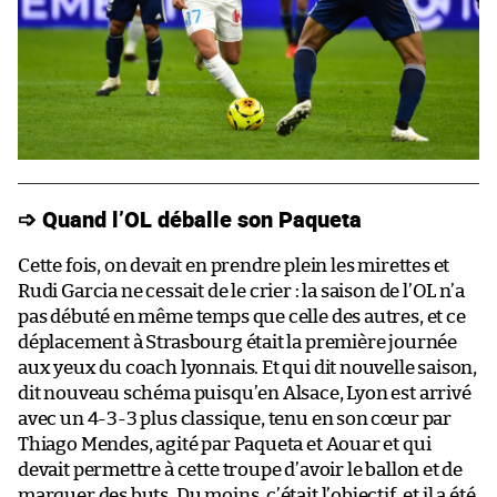
➩ Quand l’OL déballe son Paqueta
Cette fois, on devait en prendre plein les mirettes et
Rudi Garcia ne cessait de le crier : la saison de l’OL n’a
pas débuté en même temps que celle des autres, et ce
déplacement à Strasbourg était la première journée
aux yeux du coach lyonnais. Et qui dit nouvelle saison,
dit nouveau schéma puisqu’en Alsace, Lyon est arrivé
avec un 4-3-3 plus classique, tenu en son cœur par
Thiago Mendes, agité par Paqueta et Aouar et qui
devait permettre à cette troupe d’avoir le ballon et de
marquer des buts. Du moins, c’était l’objectif, et il a été