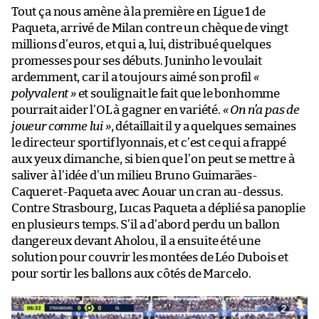
Tout ça nous amène à la première en Ligue 1 de
Paqueta, arrivé de Milan contre un chèque de vingt
millions d’euros, et qui a, lui, distribué quelques
promesses pour ses débuts. Juninho le voulait
ardemment, car il a toujours aimé son profil
«
polyvalent »
et soulignait le fait que le bonhomme
pourrait aider l’OL à gagner en variété.
« On n’a pas de
joueur comme lui »
, détaillait il y a quelques semaines
le directeur sportif lyonnais, et c’est ce qui a frappé
aux yeux dimanche, si bien que l’on peut se mettre à
saliver à l’idée d’un milieu Bruno Guimarães-
Caqueret-Paqueta avec Aouar un cran au-dessus.
Contre Strasbourg, Lucas Paqueta a déplié sa panoplie
en plusieurs temps. S’il a d’abord perdu un ballon
dangereux devant Aholou, il a ensuite été une
solution pour couvrir les montées de Léo Dubois et
pour sortir les ballons aux côtés de Marcelo.