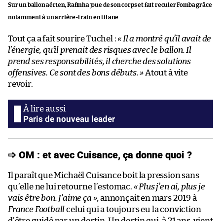
Sur un ballon aérien, Rafinha joue de son corps et fait reculer Fomba grâce
notamment à un arrière-train en titane.
Tout ça a fait sourire Tuchel :
« Il a montré qu’il avait de
l’énergie, qu’il prenait des risques avec le ballon. Il
prend ses responsabilités, il cherche des solutions
offensives. Ce sont des bons débuts. »
Atout à vite
revoir.
Paris de nouveau leader
➩ OM : et avec Cuisance, ça donne quoi ?
Il paraît que Michaël Cuisance boit la pression sans
qu’elle ne lui retourne l’estomac.
« Plus j’en ai, plus je
vais être bon. J’aime ça »
, annonçait en mars 2019 à
France Football
celui qui a toujours eu la conviction
d’être guidé par un destin. Un destin qui, à 21 ans, vient