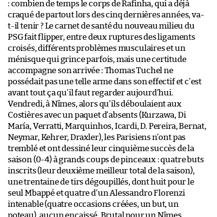
: combien de temps le corps de Rafinha, qui a déjà
craqué de partout lors des cinq dernières années, va-
t-il tenir ? Le carnet de santé du nouveau milieu du
PSG fait flipper, entre deux ruptures des ligaments
croisés, différents problèmes musculaires et un
ménisque qui grince parfois, mais une certitude
accompagne son arrivée : Thomas Tuchel ne
possédait pas une telle arme dans son effectif et c’est
avant tout ça qu’il faut regarder aujourd’hui.
Vendredi, à Nîmes, alors qu’ils déboulaient aux
Costières avec un paquet d’absents (Kurzawa, Di
María, Verratti, Marquinhos, Icardi, D. Pereira, Bernat,
Neymar, Kehrer, Draxler), les Parisiens n’ont pas
tremblé et ont dessiné leur cinquième succès de la
saison (0-4) à grands coups de pinceaux : quatre buts
inscrits (leur deuxième meilleur total de la saison),
une trentaine de tirs dégoupillés, dont huit pour le
seul Mbappé et quatre d’un Alessandro Florenzi
intenable (quatre occasions créées, un but, un
poteau), aucun encaissé. Brutal pour un Nîmes