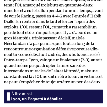
tenu : l’OL a marqué trois buts en quarante-deux
minutes et a eu le ballon pendant une mi-temps, avant
de voir le Racing, passé en 4-4-2 avec l’entrée d’Habib
Diallo, lui rentrer dans le lard et forcer Lopes à des
exploits. L’OL restant l’OL, ce match a rassemblé un
peu de tout et de n’importe quoi. Il y a d’abord eu un
gros Memphis, triple passeur décisif, mais le
Néerlandais n’a pas pu masquer tout au long de la
rencontre une organisation défensive poreuse (dix-
neuf tirs concédés, huit cadrés, deux buts encaissés).
Entre-temps, Lyon, vainqueur finalement (2-3), aurait
quand même pu quadrupler la mise sans des
interventions miracles de Lala et Mitrović, mais une
constante est là : l’OL ne sait ni être tueur, ni victime, et
ne peut s’empêcher de toujours être un peu des deux.
Lyon, un Paquetá à déballer