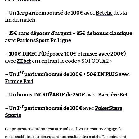
–
Un 1er pari remboursé de 100€
avec
Betclic
dès la
fin du match
–
15€ sans déposer d’argent + 85€ de bonus classique
avec
ParionsSport En Ligne
–
100€ DIRECT (Déposez 100€ et misez avec 200€)
avec
ZEbet
en rentrant le code « SOFOOTX2 »
er
–
Un 1
pari remboursé de 100€ + 50€ EN PLUS
avec
France Pari
–
Un bonus INCROYABLE de 250€
avec
Barrière Bet
er
–
Un 1
pari remboursé de 100€
avec
PokerStars
Sports
Ces pronostics sont donnés à titre indicatif. Vous ne saurez engager la
responsabilité de l’auteur quant aux résultats des matchs. Les cotes sont