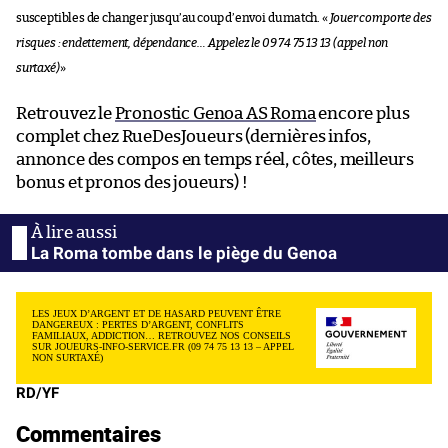
susceptibles de changer jusqu’au coup d’envoi du match. «
Jouer comporte des
risques : endettement, dépendance… Appelez le 09 74 75 13 13 (appel non
surtaxé)
»
Retrouvez le
Pronostic Genoa AS Roma
encore plus
complet chez RueDesJoueurs (dernières infos,
annonce des compos en temps réel, côtes, meilleurs
bonus et pronos des joueurs) !
La Roma tombe dans le piège du Genoa
LES JEUX D’ARGENT ET DE HASARD PEUVENT ÊTRE
DANGEREUX : PERTES D’ARGENT, CONFLITS
FAMILIAUX, ADDICTION… RETROUVEZ NOS CONSEILS
SUR JOUEURS-INFO-SERVICE.FR (09 74 75 13 13 – APPEL
NON SURTAXÉ)
RD/YF
Commentaires