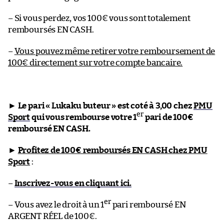
– Si vous perdez, vos 100€ vous sont totalement
remboursés EN CASH.
–
Vous pouvez même retirer votre remboursement de
100€ directement sur votre compte bancaire.
►
Le pari « Lukaku buteur » est coté à 3,00 chez
PMU
er
Sport
qui vous rembourse votre 1
pari de 100€
remboursé EN CASH.
►
Profitez de 100€ remboursés EN CASH chez PMU
Sport
:
–
Inscrivez-vous en cliquant ici.
er
– Vous avez le droit à un 1
pari remboursé EN
ARGENT RÉEL de 100€.