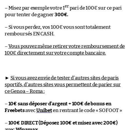
er
– Misez par exemple votre 1
pari de 100€ sur ce pari
pour tenter de gagner
300€.
– Si vous perdez, vos 100€ vous sont totalement
remboursés EN CASH.
–
Vous pouvez même retirer votre remboursement de
100€ directement sur votre compte bancaire.
►
Si vous avez envie de tester d’autres sites de paris
sportifs, d’autres sites vous permettent de parier sur
ce Genoa – Roma :
–
10€ sans déposer d’argent + 100€ de bonus en
Freebets
avec
Unibet
en rentrant le code « SOFOOT »
–
100€ DIRECT (Déposez 100€ et misez avec 200€)
avec
Winamax