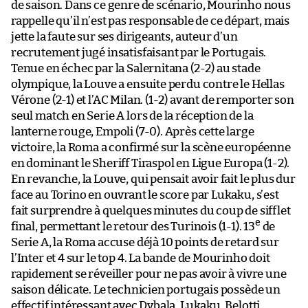
de saison. Dans ce genre de scénario, Mourinho nous
rappelle qu’il n’est pas responsable de ce départ, mais
jette la faute sur ses dirigeants, auteur d’un
recrutement jugé insatisfaisant par le Portugais.
Tenue en échec par la Salernitana (2-2) au stade
olympique, la Louve a ensuite perdu contre le Hellas
Vérone (2-1) et l’AC Milan. (1-2) avant de remporter son
seul match en Serie A lors de la réception de la
lanterne rouge, Empoli (7-0). Après cette large
victoire, la Roma a confirmé sur la scène européenne
en dominant le Sheriff Tiraspol en Ligue Europa (1-2).
En revanche, la Louve, qui pensait avoir fait le plus dur
face au Torino en ouvrant le score par Lukaku, s’est
fait surprendre à quelques minutes du coup de sifflet
e
final, permettant le retour des Turinois (1-1). 13
de
Serie A, la Roma accuse déjà 10 points de retard sur
l’Inter et 4 sur le top 4. La bande de Mourinho doit
rapidement se réveiller pour ne pas avoir à vivre une
saison délicate. Le technicien portugais possède un
effectif intéressant avec Dybala, Lukaku, Belotti,