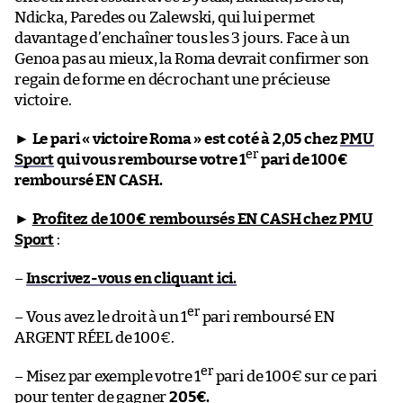
Ndicka, Paredes ou Zalewski, qui lui permet
davantage d’enchaîner tous les 3 jours. Face à un
Genoa pas au mieux, la Roma devrait confirmer son
regain de forme en décrochant une précieuse
victoire.
►
Le pari « victoire Roma » est coté à 2,05 chez
PMU
er
Sport
qui vous rembourse votre 1
pari de 100€
remboursé EN CASH.
►
Profitez de 100€ remboursés EN CASH chez PMU
Sport
:
–
Inscrivez-vous en cliquant ici.
er
– Vous avez le droit à un 1
pari remboursé EN
ARGENT RÉEL de 100€.
er
– Misez par exemple votre 1
pari de 100€ sur ce pari
pour tenter de gagner
205€.