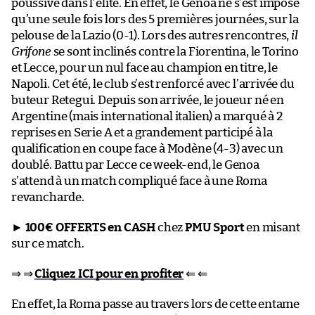
poussive dans l’élite. En effet, le Genoa ne s’est imposé
qu’une seule fois lors des 5 premières journées, sur la
pelouse de la Lazio (0-1). Lors des autres rencontres,
il
Grifone
se sont inclinés contre la Fiorentina, le Torino
et Lecce, pour un nul face au champion en titre, le
Napoli. Cet été, le club s’est renforcé avec l’arrivée du
buteur Retegui. Depuis son arrivée, le joueur né en
Argentine (mais international italien) a marqué à 2
reprises en Serie A et a grandement participé à la
qualification en coupe face à Modène (4-3) avec un
doublé. Battu par Lecce ce week-end, le Genoa
s’attend à un match compliqué face à une Roma
revancharde.
►
100€ OFFERTS en CASH
chez
PMU Sport
en misant
sur ce match.
⇒ ⇒
Cliquez ICI pour en profiter
⇐ ⇐
En effet, la Roma passe au travers lors de cette entame