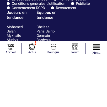
Conditions générales d'utilisation
Publicité
Consentement RGPD
Recrutement
Joueurs en
Équipes en
tendance
tendance
Mohamed
Chelsea
Salah
Paris Saint-
Mykhailo
Germain
Mudryk
Bordeaux
0
Neymar
Olympique
Khalis Merah
lyonnais
Loïs Openda
FIFA
Accueil
Actus
Boutique
Forum
Menu
Moussa
Real Madrid
Niakhaté
RC Strasbourg
Nicolás
AC Milan
Tagliafico
France
Pavel Šulc
RC Lens
Josh Maja
Gauthier Hein