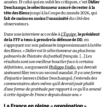
années. Et celui qui en subit les critiques, c’est
Didier
Deschamps, le sélectionneur assuré de rester à la
tête des Bleus
jusqu’à la Coupe du monde 2026, qui
fait de moins en moins l’unanimité
du côté des
observateurs.
Dans une interview accordée à
L’Équipe
,
le président
de la FFF a tenu à prendre la défense de DD
, en
s’appuyant sur son palmarès impressionnant à la tête
des Bleus.
«
Didier est le sélectionneur au plus beau
palmarès de l’histoire du football français.
[…]
Les
résultats sont son meilleur bouclier face à certains
défaitistes,
a argumenté
Philippe Diallo
, qui devrait
aisément filer vers un second mandat.
Il y a une forme
d’injustice
(envers Didier Deschamps).
J’entends des
commentaires alors même qu’il devrait jouir plutôt
d’une forme de gratitude par rapport à ce qu’il a amené
à cette équipe de France depuis douze ans.
»
La France en pleine « oxygénation »