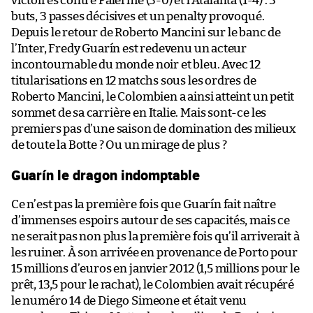
victoires contre Palerme (3-0) et l’Atalanta (1-4) : 3
buts, 3 passes décisives et un penalty provoqué.
Depuis le retour de Roberto Mancini sur le banc de
l’Inter, Fredy Guarín est redevenu un acteur
incontournable du monde noir et bleu. Avec 12
titularisations en 12 matchs sous les ordres de
Roberto Mancini, le Colombien a ainsi atteint un petit
sommet de sa carrière en Italie. Mais sont-ce les
premiers pas d’une saison de domination des milieux
de toute la Botte ? Ou un mirage de plus ?
Guarín le dragon indomptable
Ce n’est pas la première fois que Guarín fait naître
d’immenses espoirs autour de ses capacités, mais ce
ne serait pas non plus la première fois qu’il arriverait à
les ruiner. À son arrivée en provenance de Porto pour
15 millions d’euros en janvier 2012 (1,5 millions pour le
prêt, 13,5 pour le rachat), le Colombien avait récupéré
le numéro 14 de Diego Simeone et était venu