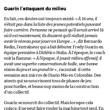
Guarín l’attaquant du milieu
En fait, ces doutes ont toujours existé. «
À 16 ans, il
n’était pas dans la liste des jeunes potentiels pouvant
faire carrière. Personne ne pensait qu’il serait arrivé là
où il est maintenant, ils disaient qu’il n’allait jamais
avoir le niveau pour jouer en Europe…
» , dit Bernardo
Redin, l’entraîneur qui a fait débuter Fredy Guarín en
équipe première à l’Atlético Hulia. À l’époque, le coach
voit la flamme : «
À l’époque, il jouait milieu offensif, il
avait une superbe conservation de balle, une bonne
vision du jeu et un grand tir
» , racontait-il cette
semaine aux micros de Diario Mio en Colombie. Des
atouts qui se nourrissent tous de phases de jeu
ponctuelles, et beaucoup moins de la construction
d’un collectif.
Guarín se nourrit du collectif. Mais lorsque cela
coince, il ne peut faire rouler la machine tout seul. En