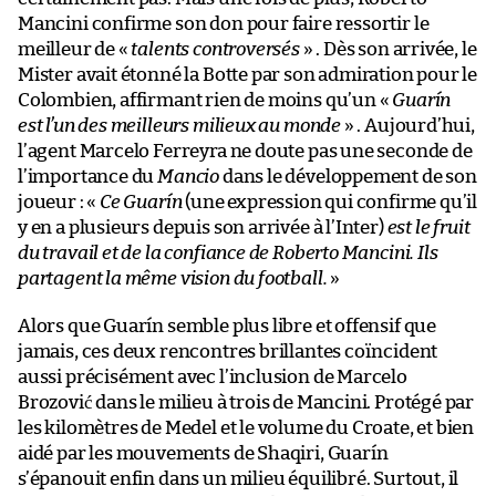
Mancini confirme son don pour faire ressortir le
meilleur de «
talents controversés
» . Dès son arrivée, le
Mister avait étonné la Botte par son admiration pour le
Colombien, affirmant rien de moins qu’un «
Guarín
est l’un des meilleurs milieux au monde
» . Aujourd’hui,
l’agent Marcelo Ferreyra ne doute pas une seconde de
l’importance du
Mancio
dans le développement de son
joueur : «
Ce Guarín
(une expression qui confirme qu’il
y en a plusieurs depuis son arrivée à l’Inter)
est le fruit
du travail et de la confiance de Roberto Mancini. Ils
partagent la même vision du football.
»
Alors que Guarín semble plus libre et offensif que
jamais, ces deux rencontres brillantes coïncident
aussi précisément avec l’inclusion de Marcelo
Brozović dans le milieu à trois de Mancini. Protégé par
les kilomètres de Medel et le volume du Croate, et bien
aidé par les mouvements de Shaqiri, Guarín
s’épanouit enfin dans un milieu équilibré. Surtout, il