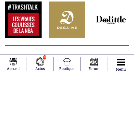
10
Accueil
Actus
Boutique
Forum
Menu
Abonnements
Contacts
La boutique SO PRESS
Mentions légales
Conditions générales d'utilisation
Publicité
Consentement RGPD
Recrutement
Joueurs en
Équipes en
tendance
tendance
Mohamed
Chelsea
Salah
Paris Saint-