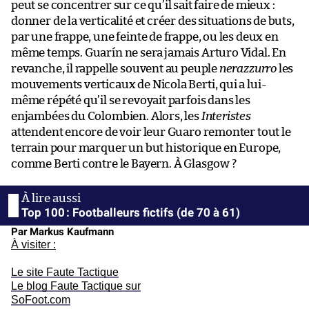
peut se concentrer sur ce qu’il sait faire de mieux :
donner de la verticalité et créer des situations de buts,
par une frappe, une feinte de frappe, ou les deux en
même temps. Guarín ne sera jamais Arturo Vidal. En
revanche, il rappelle souvent au peuple
nerazzurro
les
mouvements verticaux de Nicola Berti, qui a lui-
même répété qu’il se revoyait parfois dans les
enjambées du Colombien. Alors, les
Interistes
attendent encore de voir leur Guaro remonter tout le
terrain pour marquer un but historique en Europe,
comme Berti contre le Bayern. À Glasgow ?
Top 100 : Footballeurs fictifs (de 70 à 61)
Par Markus Kaufmann
À visiter :
Le site Faute Tactique
Le blog Faute Tactique sur
SoFoot.com