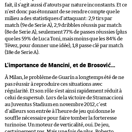
fait, il s’agit aussi d’atouts par nature inconstants. Et ce
n’est donc pas étonnant de se rendre compte que le
milieu a des statistiques d’attaquant : 2,9 tirs par
match (9e de Serie A), 2,9 dribbles réussis par match
(8e de Serie A), seulement 77% de passes réussies (plus
que les 59% de Luca Toni, mais moins que les 84% de
Tévez, pour donner une idée), 1,8 passe clé par match
(18e de Serie A).
L’importance de Mancini, et de Brosović…
À Milan, le problème de Guarín a longtemps été de ne
pas réussir à reproduire ces situations avec
régularité. Et son rôle s’est ainsi rapidement réduit à
celui de
supersub
. Lors de la victoire de Stramaccioni
au Juventus Stadium en novembre 2012, c’est
d’ailleurs son entrée à l’heure de jeu qui donne le
souffle nécessaire pour faire tomber la forteresse
turinoise. Un moteur de verticalité, oui. De jeu,
certainement pas. Mais une fois de plus, Roberto