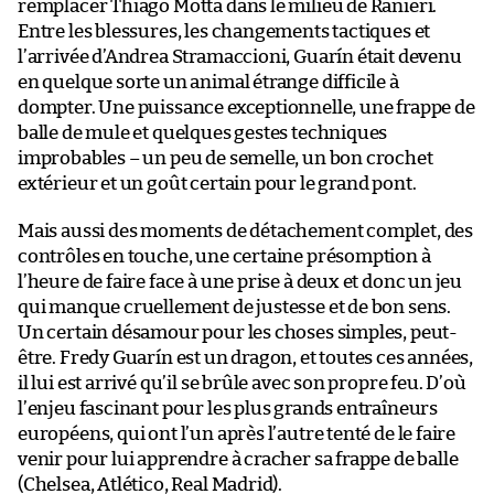
remplacer Thiago Motta dans le milieu de Ranieri.
Entre les blessures, les changements tactiques et
l’arrivée d’Andrea Stramaccioni, Guarín était devenu
en quelque sorte un animal étrange difficile à
dompter. Une puissance exceptionnelle, une frappe de
balle de mule et quelques gestes techniques
improbables – un peu de semelle, un bon crochet
extérieur et un goût certain pour le grand pont.
Mais aussi des moments de détachement complet, des
contrôles en touche, une certaine présomption à
l’heure de faire face à une prise à deux et donc un jeu
qui manque cruellement de justesse et de bon sens.
Un certain désamour pour les choses simples, peut-
être. Fredy Guarín est un dragon, et toutes ces années,
il lui est arrivé qu’il se brûle avec son propre feu. D’où
l’enjeu fascinant pour les plus grands entraîneurs
européens, qui ont l’un après l’autre tenté de le faire
venir pour lui apprendre à cracher sa frappe de balle
(Chelsea, Atlético, Real Madrid).