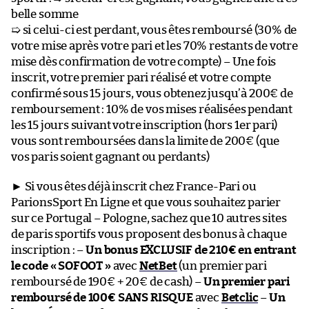
belle somme
➯ si celui-ci est perdant, vous êtes remboursé (30% de
votre mise après votre pari et les 70% restants de votre
mise dès confirmation de votre compte) – Une fois
inscrit, votre premier pari réalisé et votre compte
confirmé sous 15 jours, vous obtenez jusqu’à 200€ de
remboursement : 10% de vos mises réalisées pendant
les 15 jours suivant votre inscription (hors 1er pari)
vous sont remboursées dans la limite de 200€ (que
vos paris soient gagnant ou perdants)
► Si vous êtes déjà inscrit chez France-Pari ou
ParionsSport En Ligne et que vous souhaitez parier
sur ce Portugal – Pologne, sachez que 10 autres sites
de paris sportifs vous proposent des bonus à chaque
inscription : –
Un bonus EXCLUSIF de 210€ en entrant
le code « SOFOOT »
avec
NetBet
(un premier pari
remboursé de 190€ + 20€ de cash) –
Un premier pari
remboursé de 100€ SANS RISQUE
avec
Betclic
–
Un