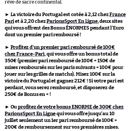
rêve de sacre continental.
►
La victoire du Portugal est cotée à 2,12 chez
France
Pari
et à 2,20 chez
ParionsSport En Ligne
, deux sites
qui vous offrent des Bonus ÉNORMES pendant l’Euro
dont un premier pari remboursé !
►
Profitez d’un premier pari remboursé de 100€
chez France-Pari
, qui vous offre un bonus total de
350€ (premier pari remboursé de 100€ + 150€ de
mises remboursés sur les paris suivants + 100€ pour
jouer sur les grilles de matchs). Misez 100€ sur la
victoire du Portugal et gagnez 212€ ! Si votre pari est
perdant, vous serez remboursé, et disposerez de
250€ de Bonus en + !
►
Ou
profitez de votre bonus ENORME de 300€ chez
ParionsSport En Ligne
qui vous offre jusqu’au 10
juillet seulement un 1er pari remboursé de 100€ +
200€ de remboursement sur vos premières mises.