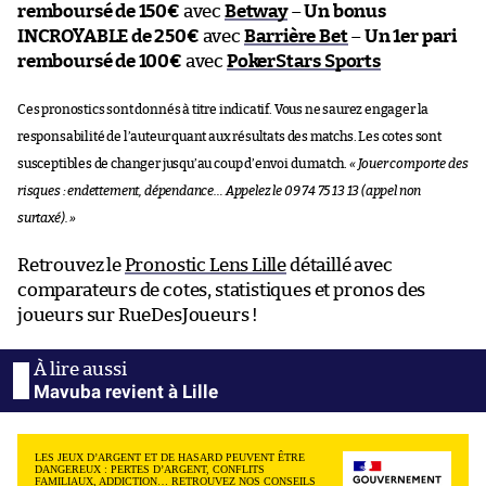
remboursé de 150€
avec
Betway
–
Un bonus
INCROYABLE de 250€
avec
Barrière Bet
–
Un 1er pari
remboursé de 100€
avec
PokerStars Sports
Ces pronostics sont donnés à titre indicatif. Vous ne saurez engager la
responsabilité de l’auteur quant aux résultats des matchs. Les cotes sont
susceptibles de changer jusqu’au coup d’envoi du match.
« Jouer comporte des
risques : endettement, dépendance… Appelez le 09 74 75 13 13 (appel non
surtaxé). »
Retrouvez le
Pronostic Lens Lille
détaillé avec
comparateurs de cotes, statistiques et pronos des
joueurs sur RueDesJoueurs !
Mavuba revient à Lille
LES JEUX D’ARGENT ET DE HASARD PEUVENT ÊTRE
DANGEREUX : PERTES D’ARGENT, CONFLITS
FAMILIAUX, ADDICTION… RETROUVEZ NOS CONSEILS