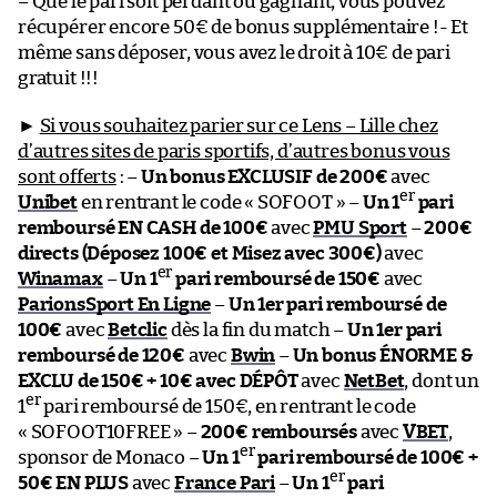
– Que le pari soit perdant ou gagnant, vous pouvez
récupérer encore 50€ de bonus supplémentaire !- Et
même sans déposer, vous avez le droit à 10€ de pari
gratuit !!!
►
Si vous souhaitez parier sur ce Lens – Lille chez
d’autres sites de paris sportifs, d’autres bonus vous
sont offerts
: –
Un bonus EXCLUSIF de 200€
avec
er
Unibet
en rentrant le code « SOFOOT » –
Un 1
pari
remboursé EN CASH de 100€
avec
PMU Sport
–
200€
directs (Déposez 100€ et Misez avec 300€)
avec
er
Winamax
–
Un 1
pari remboursé de 150€
avec
ParionsSport En Ligne
–
Un 1er pari remboursé de
100€
avec
Betclic
dès la fin du match –
Un 1er pari
remboursé de 120€
avec
Bwin
–
Un bonus ÉNORME &
EXCLU de 150€ + 10€ avec DÉPÔT
avec
NetBet
, dont un
er
1
pari remboursé de 150€, en rentrant le code
« SOFOOT10FREE » –
200€ remboursés
avec
VBET
,
er
sponsor de Monaco –
Un 1
pari remboursé de 100€ +
er
50€ EN PLUS
avec
France Pari
–
Un 1
pari