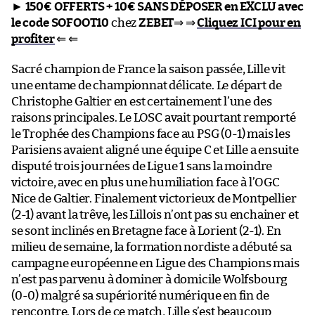
►
150€ OFFERTS + 10€ SANS DÉPOSER en EXCLU avec
le code SOFOOT10
chez
ZEBET
⇒ ⇒
Cliquez ICI pour en
profiter
⇐ ⇐
Sacré champion de France la saison passée, Lille vit
une entame de championnat délicate. Le départ de
Christophe Galtier en est certainement l’une des
raisons principales. Le LOSC avait pourtant remporté
le Trophée des Champions face au PSG (0-1) mais les
Parisiens avaient aligné une équipe C et Lille a ensuite
disputé trois journées de Ligue 1 sans la moindre
victoire, avec en plus une humiliation face à l’OGC
Nice de Galtier. Finalement victorieux de Montpellier
(2-1) avant la trêve, les Lillois n’ont pas su enchainer et
se sont inclinés en Bretagne face à Lorient (2-1). En
milieu de semaine, la formation nordiste a débuté sa
campagne européenne en Ligue des Champions mais
n’est pas parvenu à dominer à domicile Wolfsbourg
(0-0) malgré sa supériorité numérique en fin de
rencontre. Lors de ce match, Lille s’est beaucoup