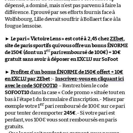
dépensé, a dominé, mais n’est pas parvenu à faire la
différence. Eprouvé par ses efforts fournis face à
Wolfsbourg, Lille devrait souffrir à Bollaert face à la
fougue lensoise.
►
Le pari « Victoire Lens » est coté à 2,45 chez
ZEbet
,
site de paris sportifs qui vous offre un bonus ÉNORME
er
de 150€ (dont un 1
pari remboursé de 100€) + 10€
gratuit sans avoir à déposer en EXCLU sur SoFoot
►
Profitez d’un bonus ÉNORME de 150€ offert + 10€
en EXCLU par ZEbet
:-
Inscrivez-vous en cliquant ici
avec le code SOFOOT10
– Rentrez bien le code
SOFOOT10
dans la case « Code promo » située tout en
bas à l’étape 1 du formulaire d’inscription.- Misez par
er
exemple votre 1
pari remboursé de 100€ sur ce pari
pour tenter de remporter
245€
.- Si votre pari est
perdant, vos 100€ vous sont remboursés en paris
gratuits.