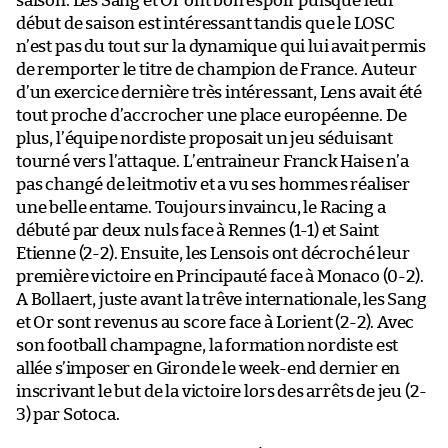
saison. Les Sang et Or ont bon espoir puisque leur
début de saison est intéressant tandis que le LOSC
n’est pas du tout sur la dynamique qui lui avait permis
de remporter le titre de champion de France. Auteur
d’un exercice dernière très intéressant, Lens avait été
tout proche d’accrocher une place européenne. De
plus, l’équipe nordiste proposait un jeu séduisant
tourné vers l’attaque. L’entraineur Franck Haise n’a
pas changé de leitmotiv et a vu ses hommes réaliser
une belle entame. Toujours invaincu, le Racing a
débuté par deux nuls face à Rennes (1-1) et Saint
Etienne (2-2). Ensuite, les Lensois ont décroché leur
première victoire en Principauté face à Monaco (0-2).
A Bollaert, juste avant la trêve internationale, les Sang
et Or sont revenus au score face à Lorient (2-2). Avec
son football champagne, la formation nordiste est
allée s’imposer en Gironde le week-end dernier en
inscrivant le but de la victoire lors des arrêts de jeu (2-
3) par Sotoca.