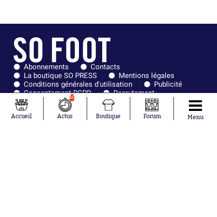
Abonnements
Contacts
La boutique SO PRESS
Mentions légales
Conditions générales d'utilisation
Publicité
Consentement RGPD
Recrutement
10
Joueurs en
Équipes en
tendance
tendance
Accueil
Actus
Boutique
Forum
Menu
Mohamed
Chelsea
Salah
Paris Saint-
Mykhailo
Germain
Mudryk
Bordeaux
Neymar
Olympique
Khalis Merah
lyonnais
Loïs Openda
FIFA
Moussa
Real Madrid
Niakhaté
RC Strasbourg
Nicolás
AC Milan