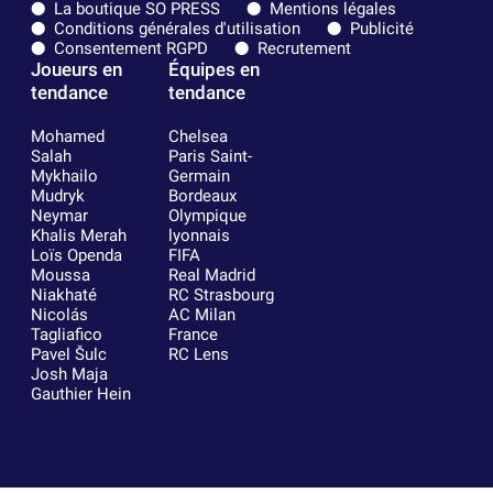
La boutique SO PRESS
Mentions légales
Conditions générales d'utilisation
Publicité
Consentement RGPD
Recrutement
Joueurs en
Équipes en
tendance
tendance
Mohamed
Chelsea
Salah
Paris Saint-
Mykhailo
Germain
Mudryk
Bordeaux
Neymar
Olympique
Khalis Merah
lyonnais
Loïs Openda
FIFA
Moussa
Real Madrid
Niakhaté
RC Strasbourg
Nicolás
AC Milan
Tagliafico
France
Pavel Šulc
RC Lens
Josh Maja
Gauthier Hein