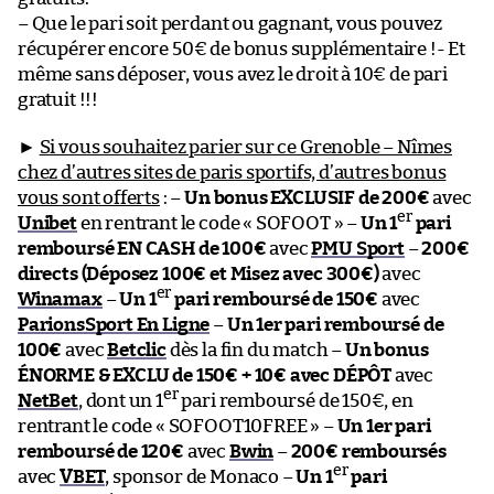
– Que le pari soit perdant ou gagnant, vous pouvez
récupérer encore 50€ de bonus supplémentaire !- Et
même sans déposer, vous avez le droit à 10€ de pari
gratuit !!!
►
Si vous souhaitez parier sur ce Grenoble – Nîmes
chez d’autres sites de paris sportifs, d’autres bonus
vous sont offerts
: –
Un bonus EXCLUSIF de 200€
avec
er
Unibet
en rentrant le code « SOFOOT » –
Un 1
pari
remboursé EN CASH de 100€
avec
PMU Sport
–
200€
directs (Déposez 100€ et Misez avec 300€)
avec
er
Winamax
–
Un 1
pari remboursé de 150€
avec
ParionsSport En Ligne
–
Un 1er pari remboursé de
100€
avec
Betclic
dès la fin du match –
Un bonus
ÉNORME & EXCLU de 150€ + 10€ avec DÉPÔT
avec
er
NetBet
, dont un 1
pari remboursé de 150€, en
rentrant le code « SOFOOT10FREE » –
Un 1er pari
remboursé de 120€
avec
Bwin
–
200€ remboursés
er
avec
VBET
, sponsor de Monaco –
Un 1
pari