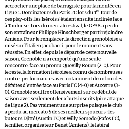
accrocher une place de barragiste pour la montée en
er
Ligue 1. Dominateurs du Paris FC lors du 1
tour de
ces play-offs, les Isérois s’étaient ensuite inclinés face
à Toulouse. Lors du mercato estival, le GF38 a perdu
son entraîneur Philippe Hinschberger parti rejoindre
Amiens. Pour le remplacer, la direction grenobloise a
misé sur l’italien Jacobacci, pour le moment sans
réussite. En effet, depuis le départ de cette nouvelle
saison, Grenoble n’a remporté qu’une seule
rencontre, face au promu Quevilly Rouen (2-0). Pour
le reste, la formation iséroise a connu de nombreuses
contre-performances avec notamment deux lourdes
défaites d’entrée face au Paris FC (4-0) et Auxerre (3-
0). Grenoble souffre offensivement sur ce début de
saison avec seulement deux buts inscrits (pire attaque
de Ligue 2). Pas vraiment une surprise puisque le club
a perdu au mercato 5 de ses meilleurs joueurs : les
buteurs Djitté (Austin FC) et Willy Semedo (Pafos FC),
le milieu organisateur Benet (Amiens), le latéral