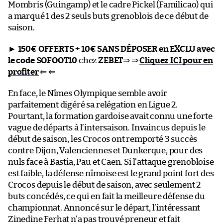
Mombris (Guingamp) et le cadre Pickel (Familicao) qui
a marqué 1 des 2 seuls buts grenoblois de ce début de
saison.
►
150€ OFFERTS + 10€ SANS DÉPOSER en EXCLU avec
le code SOFOOT10
chez
ZEBET
⇒ ⇒
Cliquez ICI pour en
profiter
⇐ ⇐
En face, le Nîmes Olympique semble avoir
parfaitement digéré sa relégation en Ligue 2.
Pourtant, la formation gardoise avait connu une forte
vague de départs à l’intersaison. Invaincus depuis le
début de saison, les Crocos ont remporté 3 succès
contre Dijon, Valenciennes et Dunkerque, pour des
nuls face à Bastia, Pau et Caen. Si l’attaque grenobloise
est faible, la défense nîmoise est le grand point fort des
Crocos depuis le début de saison, avec seulement 2
buts concédés, ce qui en fait la meilleure défense du
championnat. Annoncé sur le départ, l’intéressant
Zinedine Ferhat n’a pas trouvé preneur et fait