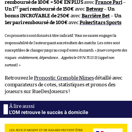
remboursé de 100€ + 50€ EN PLUS
avec
France Pari
–
er
Un 1
pari remboursé de 150€
avec
Betway
–
Un
bonus INCROYABLE de 250€
avec
Barrière Bet
–
Un
1er pari remboursé de 100€
avec
PokerStars Sports
Ces pronostics sont donnés à titre indicatif. Vous ne saurez engager la
responsabilité de l’auteur quant aux résultats des matchs. Les cotes sont
susceptibles de changer jusqu’au coup d’envoi du match.
« Jouer comporte des
risques : endettement, dépendance… Appelez le 09 74 75 13 13 (appel non
surtaxé). »
Retrouvez le
Pronostic Grenoble Nîmes
détaillé avec
comparateurs de cotes, statistiques et pronos des
joueurs sur RueDesJoueurs !
L'OM retrouve le succès à domicile
LES JEUX D’ARGENT ET DE HASARD PEUVENT ÊTRE