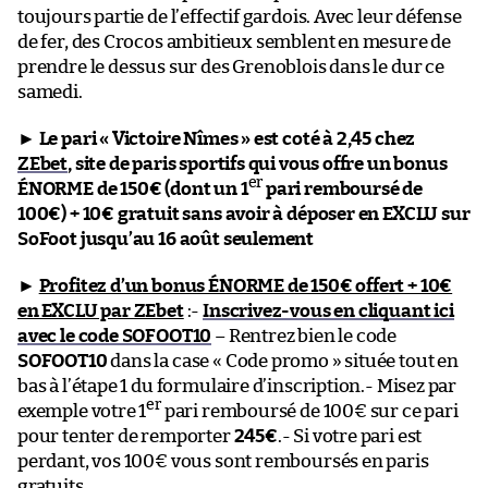
toujours partie de l’effectif gardois. Avec leur défense
de fer, des Crocos ambitieux semblent en mesure de
prendre le dessus sur des Grenoblois dans le dur ce
samedi.
►
Le pari « Victoire Nîmes » est coté à 2,45 chez
ZEbet
, site de paris sportifs qui vous offre un bonus
er
ÉNORME de 150€ (dont un 1
pari remboursé de
100€) + 10€ gratuit sans avoir à déposer en EXCLU sur
SoFoot jusqu’au 16 août seulement
►
Profitez d’un bonus ÉNORME de 150€ offert + 10€
en EXCLU par ZEbet
:-
Inscrivez-vous en cliquant ici
avec le code SOFOOT10
– Rentrez bien le code
SOFOOT10
dans la case « Code promo » située tout en
bas à l’étape 1 du formulaire d’inscription.- Misez par
er
exemple votre 1
pari remboursé de 100€ sur ce pari
pour tenter de remporter
245€
.- Si votre pari est
perdant, vos 100€ vous sont remboursés en paris
gratuits.